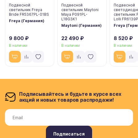
Подвесной
Подвесной
Подвесной
светильник Freya
светильник Maytoni
светодиодн
Bride FR5367PL-01BS
Maya P091PL-
светильник 
L18G3K1
Lolli FR6139
Freya (Германия)
Maytoni (Германия)
Freya (Гер
9 800 ₽
22 490 ₽
8 520 ₽
В наличии
В наличии
В наличии
Подписывайтесь и будьте в курсе всех
акций и новых товаров распродажи!
Подписаться