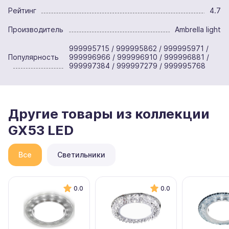
Рейтинг
4.7
Производитель
Ambrella light
999995715 / 999995862 / 999995971 /
Популярность
999996966 / 999996910 / 999996881 /
999997384 / 999997279 / 999995768
Другие товары из коллекции
GX53 LED
Все
Светильники
0.0
0.0