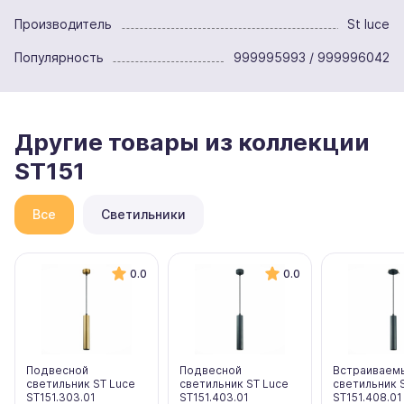
Производитель
St luce
Популярность
999995993 / 999996042
Другие товары из коллекции
ST151
Все
Светильники
0.0
0.0
Подвесной
Подвесной
Встраиваем
светильник ST Luce
светильник ST Luce
светильник 
ST151.303.01
ST151.403.01
ST151.408.01