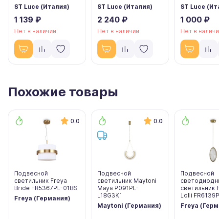
ST Luce (Италия)
ST Luce (Италия)
ST Luce (Ит
1 139 ₽
2 240 ₽
1 000 ₽
Нет в наличии
Нет в наличии
Нет в налич
Похожие товары
0.0
0.0
Подвесной
Подвесной
Подвесной
светильник Freya
светильник Maytoni
светодиодн
Bride FR5367PL-01BS
Maya P091PL-
светильник 
L18G3K1
Lolli FR6139
Freya (Германия)
Maytoni (Германия)
Freya (Гер