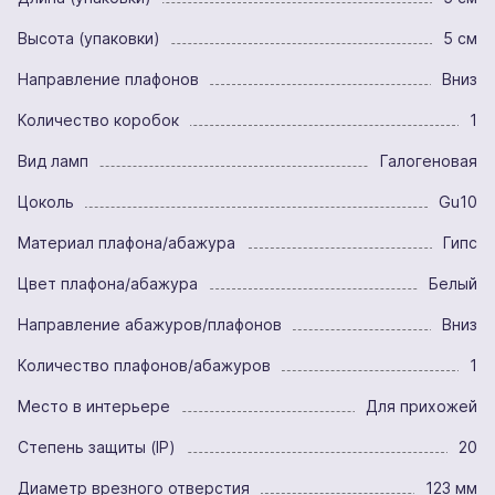
Высота (упаковки)
5 см
Направление плафонов
Вниз
Количество коробок
1
Вид ламп
Галогеновая
Цоколь
Gu10
Материал плафона/абажура
Гипс
Цвет плафона/абажура
Белый
Направление абажуров/плафонов
Вниз
Количество плафонов/абажуров
1
Место в интерьере
Для прихожей
Степень защиты (IP)
20
Диаметр врезного отверстия
123 мм