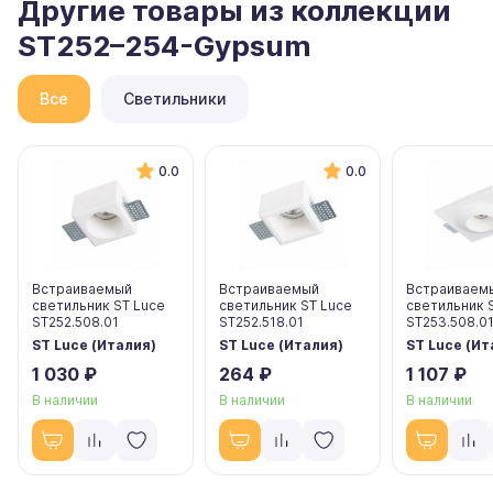
Другие товары из коллекции
ST252–254-Gypsum
Все
Светильники
0.0
0.0
Встраиваемый
Встраиваемый
Встраиваем
светильник ST Luce
светильник ST Luce
светильник 
ST252.508.01
ST252.518.01
ST253.508.0
ST Luce (Италия)
ST Luce (Италия)
ST Luce (Ит
1 030 ₽
264 ₽
1 107 ₽
В наличии
В наличии
В наличии