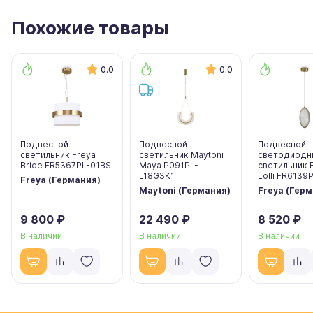
Похожие товары
0.0
0.0
Подвесной
Подвесной
Подвесной
светильник Freya
светильник Maytoni
светодиодн
Bride FR5367PL-01BS
Maya P091PL-
светильник 
L18G3K1
Lolli FR6139
Freya (Германия)
Maytoni (Германия)
Freya (Гер
9 800 ₽
22 490 ₽
8 520 ₽
В наличии
В наличии
В наличии