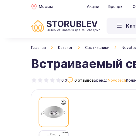
Москва
Акции
Бренды
О
STORUBLEV
Кат
Интернет-магазин для вашего дома
Главная
Каталог
Светильники
Novote
Встраиваемый св
0.0
0 отзывов
Бренд:
Novotech
Колл