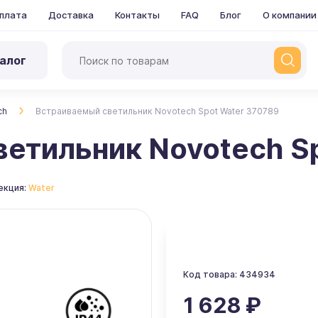
плата
Доставка
Контакты
FAQ
Блог
О компании
алог
ch
Встраиваемый светильник Novotech Spot Water 370789
етильник Novotech S
екция:
Water
Код товара: 434934
1 628 ₽