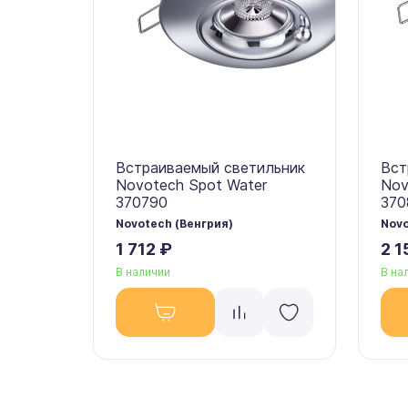
Встраиваемый светильник
Вст
Novotech Spot Water
Nov
370790
370
Novotech (Венгрия)
Novo
1 712 ₽
2 1
В наличии
В на