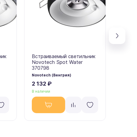
ник
Встраиваемый светильник
Встра
Novotech Spot Water
Novote
370798
37079
Novotech (Венгрия)
Novotec
2 132 ₽
2 132
В наличии
В налич