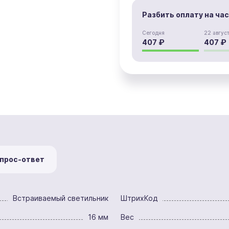
Разбить оплату на ча
Сегодня
22 авгус
407 ₽
407 ₽
прос-ответ
Встраиваемый светильник
ШтрихКод
16 мм
Вес