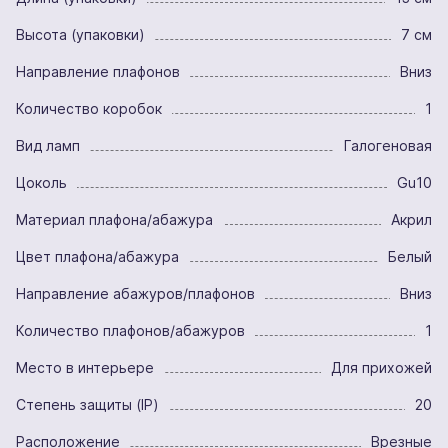
Высота (упаковки)
7 см
Направление плафонов
Вниз
Количество коробок
1
Вид ламп
Галогеновая
Цоколь
Gu10
Материал плафона/абажура
Акрил
Цвет плафона/абажура
Белый
Направление абажуров/плафонов
Вниз
Количество плафонов/абажуров
1
Место в интерьере
Для прихожей
Степень защиты (IP)
20
Расположение
Врезные