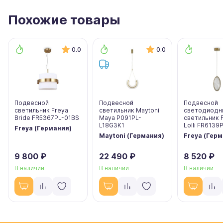
Похожие товары
0.0
0.0
Подвесной
Подвесной
Подвесной
светильник Freya
светильник Maytoni
светодиодн
Bride FR5367PL-01BS
Maya P091PL-
светильник 
L18G3K1
Lolli FR6139
Freya (Германия)
Maytoni (Германия)
Freya (Гер
9 800 ₽
22 490 ₽
8 520 ₽
В наличии
В наличии
В наличии