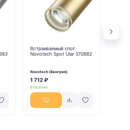
Встраиваемый спот
Встра
0883
Novotech Spot Ular 370882
Novote
Novotech (Венгрия)
Novotec
1 712 ₽
1 628
В наличии
В налич