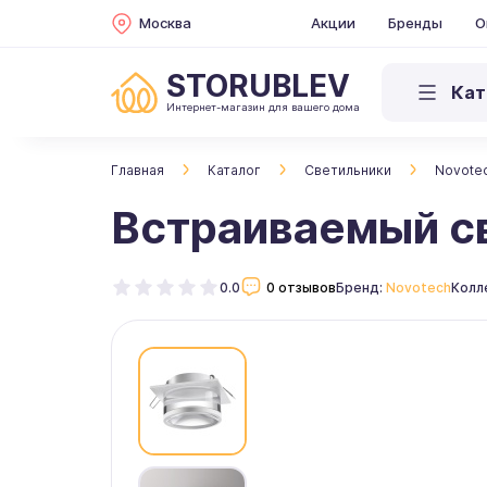
Москва
Акции
Бренды
О
STORUBLEV
Кат
Интернет-магазин для вашего дома
Главная
Каталог
Светильники
Novote
Встраиваемый св
0.0
0 отзывов
Бренд:
Novotech
Колл