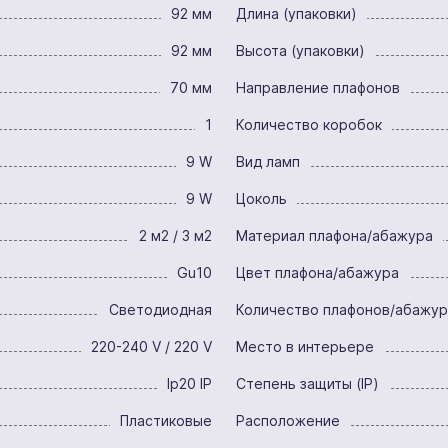
92 мм
Длина (упаковки)
92 мм
Высота (упаковки)
70 мм
Направление плафонов
1
Количество коробок
9 W
Вид ламп
9 W
Цоколь
2 м2 / 3 м2
Материал плафона/абажура
Gu10
Цвет плафона/абажура
Светодиодная
Количество плафонов/абажу
220-240 V / 220 V
Место в интерьере
Ip20 IP
Степень защиты (IP)
Пластиковые
Расположение