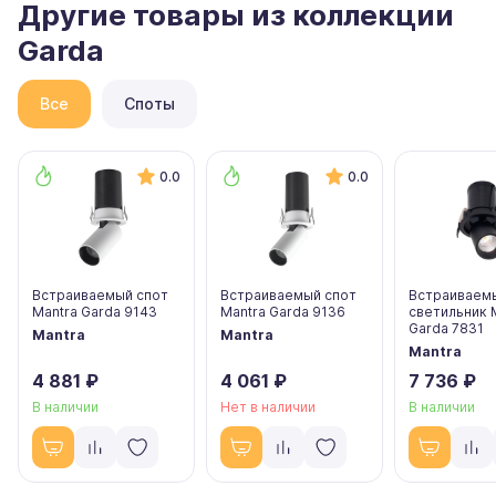
Другие товары из коллекции
Garda
Все
Споты
0.0
0.0
Встраиваемый спот
Встраиваемый спот
Встраиваем
Mantra Garda 9143
Mantra Garda 9136
светильник 
Garda 7831
Mantra
Mantra
Mantra
4 881 ₽
4 061 ₽
7 736 ₽
В наличии
Нет в наличии
В наличии