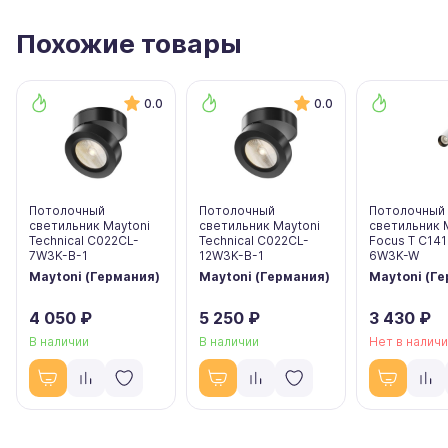
Похожие товары
0.0
0.0
Потолочный
Потолочный
Потолочный
светильник Maytoni
светильник Maytoni
светильник 
Technical C022CL-
Technical C022CL-
Focus T C141
7W3K-B-1
12W3K-B-1
6W3K-W
Maytoni (Германия)
Maytoni (Германия)
Maytoni (Г
4 050 ₽
5 250 ₽
3 430 ₽
В наличии
В наличии
Нет в налич