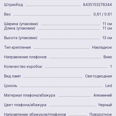
ШтрихКод
8435153278344
Вес
0,61 / 0.61
Ширина (упаковки)
11 см
Длина (упаковки)
11 см
Высота (упаковки)
13 см
Тип крепления
Накладное
Направление плафонов
Вниз
Количество коробок
1
Вид ламп
Светодиодная
Цоколь
Led
Материал плафона/абажура
Алюминий
Цвет плафона/абажура
Черный
Направление абажуров/плафонов
Поворотное