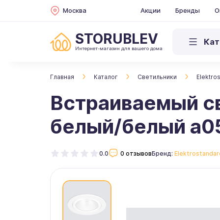
Москва
Акции
Бренды
О
STORUBLEV
Кат
Интернет-магазин для вашего дома
Главная
Каталог
Светильники
Elektro
Встраиваемый св
белый/белый a0
0.0
0 отзывов
Бренд:
Elektrostandar