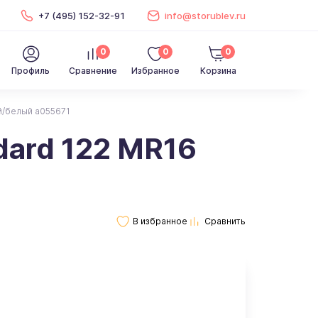
+7 (495) 152-32-91
info@storublev.ru
0
0
0
Профиль
Сравнение
Избранное
Корзина
й/белый a055671
dard 122 MR16