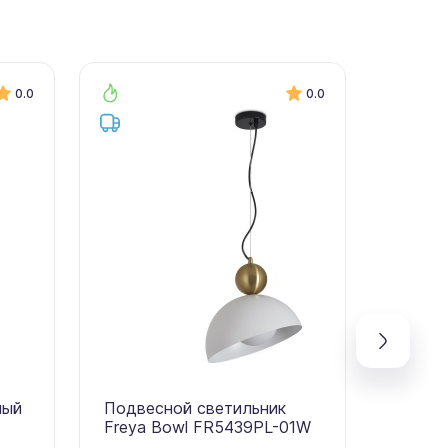
0.0
0.0
ный
Подвесной светильник
Подве
Freya Bowl FR5439PL-01W
Freya 