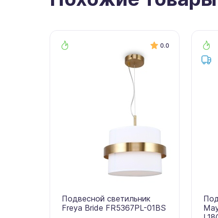
0.0
Подвесной светильник
Под
Freya Bride FR5367PL-01BS
May
L18