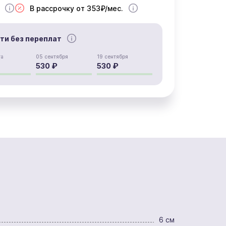
В рассрочку от 353₽/мес.
сти без переплат
та
05 сентября
19 сентября
530 ₽
530 ₽
6 см