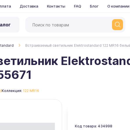
плата
Доставка
Контакты
FAQ
Блог
О компании
алог
standard
Встраиваемый светильник Elektrostandard 122 MR16 белы
етильник Elektrostan
55671
d
Коллекция:
122 MR16
Код товара: 434998