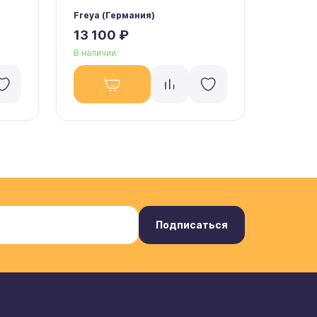
Freya (Германия)
Freya (
13 100 ₽
13 10
В наличии
В налич
Подписаться