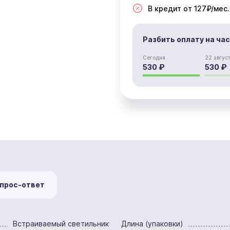
В кредит от 127₽/мес.
Разбить оплату на ча
Сегодня
22 авгус
530 ₽
530 ₽
прос-ответ
Встраиваемый светильник
Длина (упаковки)