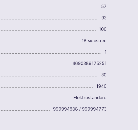
57
93
100
18 месяцев
1
4690389175251
30
1940
Elektrostandard
999994688 / 999994773