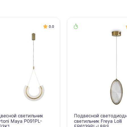
0.0
весной светильник
Подвесной светодиод
toni Maya P091PL-
светильник Freya Lolli
G3K1
FR6139PL-L8BS