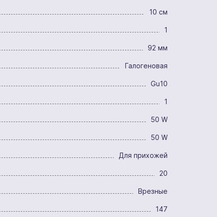
10 см
1
92 мм
Галогеновая
Gu10
1
50 W
50 W
Для прихожей
20
Врезные
147