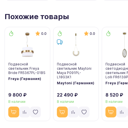
Похожие товары
0.0
0.0
Подвесной
Подвесной
Подвесной
светильник Freya
светильник Maytoni
светодиодн
Bride FR5367PL-01BS
Maya P091PL-
светильник 
L18G3K1
Lolli FR6139
Freya (Германия)
Maytoni (Германия)
Freya (Гер
9 800 ₽
22 490 ₽
8 520 ₽
В наличии
В наличии
В наличии