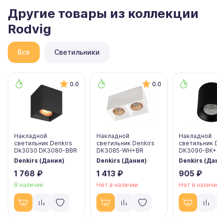
Другие товары из коллекции
Rodvig
Все
Светильники
0.0
0.0
Накладной
Накладной
Накладной
светильник Denkirs
светильник Denkirs
светильник 
Dk3030 DK3080-BBR
DK3085-WH+BR
DK3090-BK
Denkirs (Дания)
Denkirs (Дания)
Denkirs (Да
1 768 ₽
1 413 ₽
905 ₽
В наличии
Нет в наличии
Нет в налич