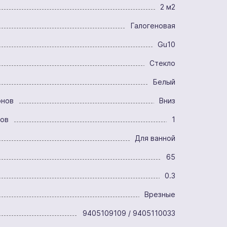
2 м2
Галогеновая
Gu10
Стекло
Белый
онов
Вниз
ров
1
Для ванной
65
0.3
Врезные
9405109109 / 9405110033