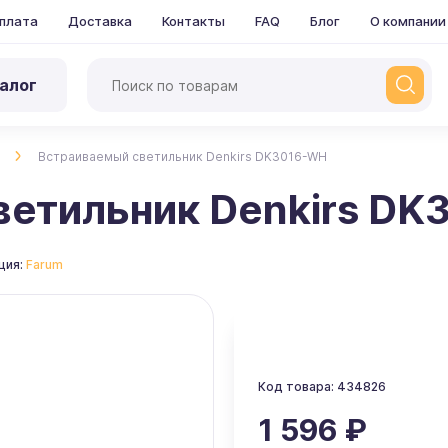
плата
Доставка
Контакты
FAQ
Блог
О компании
алог
Встраиваемый светильник Denkirs DK3016-WH
ветильник Denkirs D
ция:
Farum
Код товара: 434826
1 596 ₽