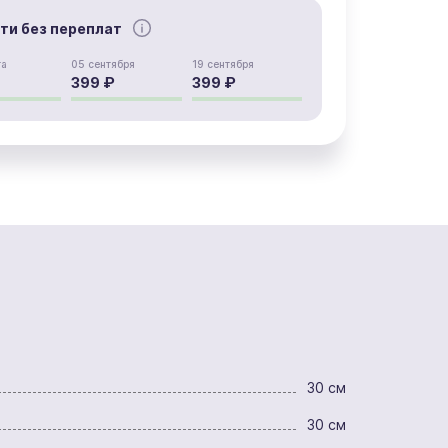
сти без переплат
та
05 сентября
19 сентября
399 ₽
399 ₽
30 см
30 см