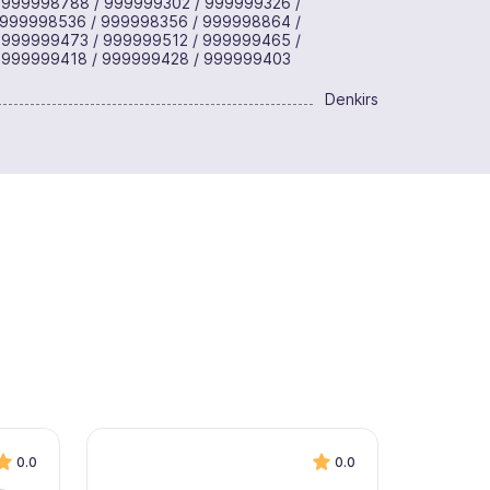
 999998788 / 999999302 / 999999326 /
 999998536 / 999998356 / 999998864 /
 999999473 / 999999512 / 999999465 /
 999999418 / 999999428 / 999999403
Denkirs
0.0
0.0