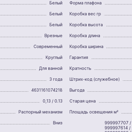
Белый
Форма плафона
Белый
Коробка вес гр
Белый
Коробка высота
Врезные
Коробка длина
Современный
Коробка ширина
Круглый
Гарантия
Для ванной
Кратность
3 года
Штрих-код (служебное)
4631161074218
Выгода
0,13 / 0.13
Старая цена
Распорный механизм
Площадь освещения м²
Вниз
999997707 /
999997614 /