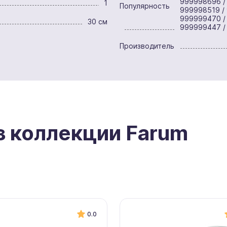
999998696 /
1
Популярность
999998519 /
999999470 /
30 см
999999447 /
Производитель
з коллекции Farum
0.0