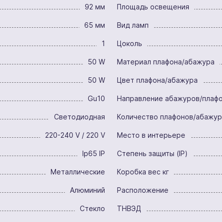
92 мм
Площадь освещения
65 мм
Вид ламп
1
Цоколь
50 W
Материал плафона/абажура
50 W
Цвет плафона/абажура
Gu10
Направление абажуров/плаф
Светодиодная
Количество плафонов/абажу
220-240 V / 220 V
Место в интерьере
Ip65 IP
Степень защиты (IP)
Металлические
Коробка вес кг
Алюминий
Расположение
Стекло
ТНВЭД