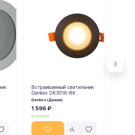
ник
Встраиваемый светильник
Потол
Denkirs DK3016-BK
Denkir
Denkirs (Дания)
Denkirs
1 596 ₽
3 964
В наличии
В налич