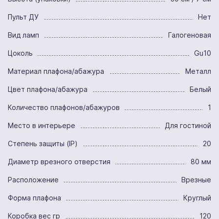
Пульт ДУ
Нет
Вид ламп
Галогеновая
Цоколь
Gu10
Материал плафона/абажура
Металл
Цвет плафона/абажура
Белый
Количество плафонов/абажуров
1
Место в интерьере
Для гостиной
Степень защиты (IP)
20
Диаметр врезного отверстия
80 мм
Расположение
Врезные
Форма плафона
Круглый
Коробка вес гр
120