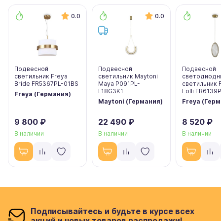
0.0
0.0
Подвесной
Подвесной
Подвесной
светильник Freya
светильник Maytoni
светодиодн
Bride FR5367PL-01BS
Maya P091PL-
светильник 
L18G3K1
Lolli FR6139
Freya (Германия)
Maytoni (Германия)
Freya (Гер
9 800 ₽
22 490 ₽
8 520 ₽
В наличии
В наличии
В наличии
Подписывайтесь и будьте в курсе всех
акций и новых товаров распродажи!