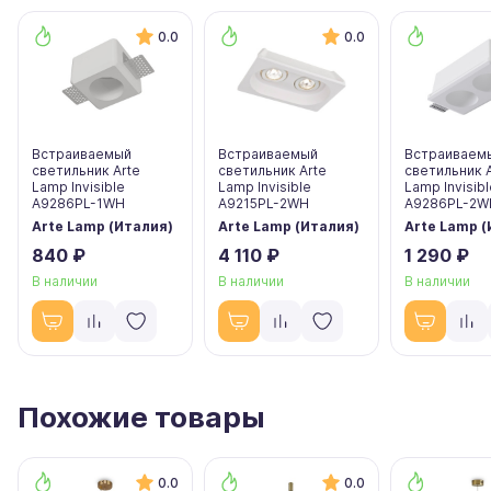
0.0
0.0
Встраиваемый
Встраиваемый
Встраиваем
светильник Arte
светильник Arte
светильник 
Lamp Invisible
Lamp Invisible
Lamp Invisibl
A9286PL-1WH
A9215PL-2WH
A9286PL-2W
Arte Lamp (Италия)
Arte Lamp (Италия)
Arte Lamp (
840 ₽
4 110 ₽
1 290 ₽
В наличии
В наличии
В наличии
Похожие товары
0.0
0.0