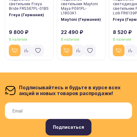
светильник Freya
светильник Maytoni
светодиодн
Bride FR5367PL-01BS
Maya P091PL-
светильник 
L18G3K1
Lolli FR6139
Freya (Германия)
Maytoni (Германия)
Freya (Гер
9 800 ₽
22 490 ₽
8 520 ₽
В наличии
В наличии
В наличии
Подписывайтесь и будьте в курсе всех
акций и новых товаров распродажи!
Подписаться