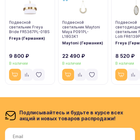
Подвесной
Подвесной
Подвесной
светильник Freya
светильник Maytoni
светодиодн
Bride FR5367PL-01BS
Maya P091PL-
светильник 
L18G3K1
Lolli FR6139
Freya (Германия)
Maytoni (Германия)
Freya (Гер
9 800 ₽
22 490 ₽
8 520 ₽
В наличии
В наличии
В наличии
Подписывайтесь и будьте в курсе всех
акций и новых товаров распродажи!