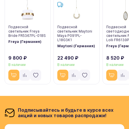
Подвесной
Подвесной
Подвесной
светильник Freya
светильник Maytoni
светодиодн
Bride FR5367PL-01BS
Maya P091PL-
светильник 
L18G3K1
Lolli FR6139
Freya (Германия)
Maytoni (Германия)
Freya (Гер
9 800 ₽
22 490 ₽
8 520 ₽
В наличии
В наличии
В наличии
Подписывайтесь и будьте в курсе всех
акций и новых товаров распродажи!