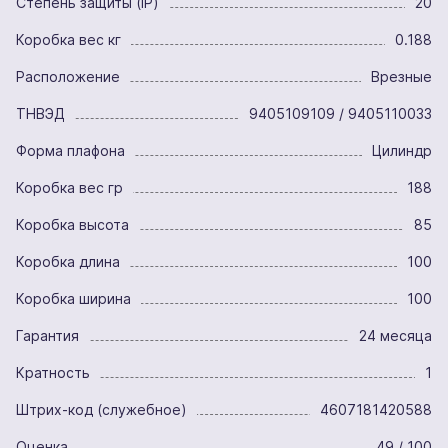
Степень защиты (IP)
20
Коробка вес кг
0.188
Расположение
Врезные
ТНВЭД
9405109109 / 9405110033
Форма плафона
Цилиндр
Коробка вес гр
188
Коробка высота
85
Коробка длина
100
Коробка ширина
100
Гарантия
24 месяца
Кратность
1
Штрих-код (служебное)
4607181420588
Оценка
49 / 100