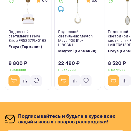
0.0
0.0
Подвесной
Подвесной
Подвесной
светильник Freya
светильник Maytoni
светодиодн
Bride FR5367PL-01BS
Maya P091PL-
светильник 
L18G3K1
Lolli FR6139
Freya (Германия)
Maytoni (Германия)
Freya (Гер
9 800 ₽
22 490 ₽
8 520 ₽
В наличии
В наличии
В наличии
Подписывайтесь и будьте в курсе всех
акций и новых товаров распродажи!