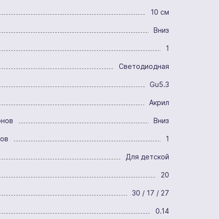
10 см
Вниз
1
Светодиодная
Gu5.3
Акрил
онов
Вниз
ров
1
Для детской
20
30 / 17 / 27
0.14