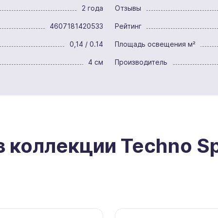
2 года
Отзывы
4607181420533
Рейтинг
0,14 / 0.14
Площадь освещения м²
4 см
Производитель
з коллекции Techno S