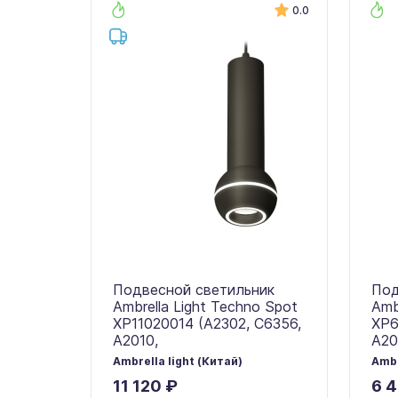
0.0
Подвесной светильник
Под
Ambrella Light Techno Spot
Amb
XP11020014 (A2302, C6356,
XP6
A2010,
A20
Ambrella light (Китай)
Ambr
11 120 ₽
6 4