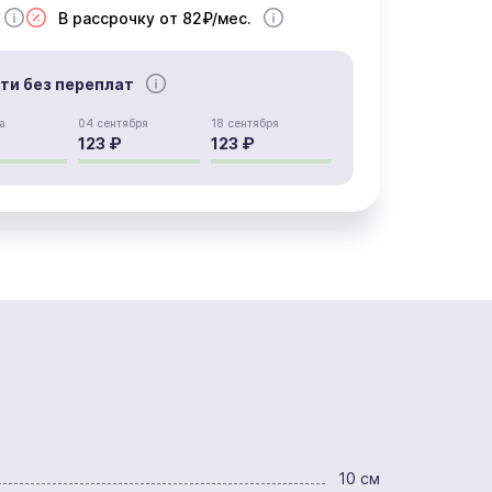
В рассрочку от 82₽/мес.
сти без переплат
а
04 сентября
18 сентября
123 ₽
123 ₽
10 см