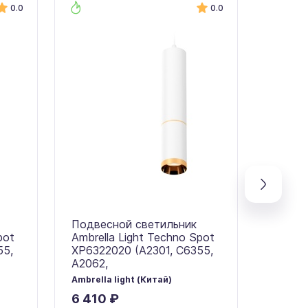
0.0
0.0
Подвесной светильник
Подве
pot
Ambrella Light Techno Spot
Ambrel
55,
XP6322020 (A2301, C6355,
XP6314
A2062,
C6314
Ambrella light (Китай)
Ambrell
6 410 ₽
9 475