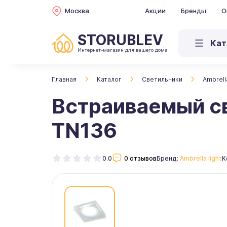
Москва
Акции
Бренды
О
STORUBLEV
Кат
Интернет-магазин для вашего дома
Главная
Каталог
Светильники
Ambrella
Встраиваемый св
TN136
0.0
0 отзывов
Бренд:
Ambrella light
К