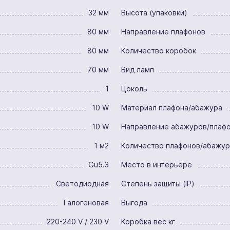
32 мм
Высота (упаковки)
80 мм
Направление плафонов
80 мм
Количество коробок
70 мм
Вид ламп
1
Цоколь
10 W
Материал плафона/абажура
10 W
Направление абажуров/плаф
1 м2
Количество плафонов/абажу
Gu5.3
Место в интерьере
Светодиодная
Степень защиты (IP)
Галогеновая
Выгода
220-240 V / 230 V
Коробка вес кг