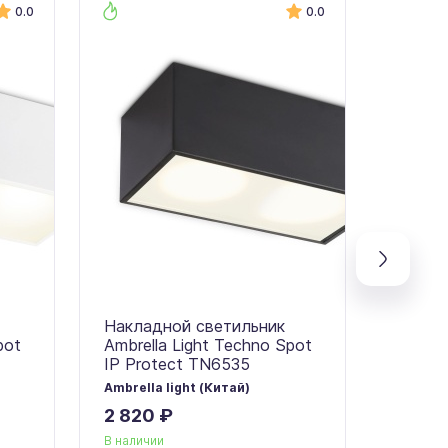
0.0
0.0
Накладной светильник
Встра
pot
Ambrella Light Techno Spot
Ambrel
IP Protect TN6535
IP Pro
Ambrella light (Китай)
Ambrell
2 820 ₽
1 250
В наличии
В налич