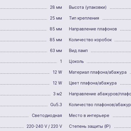
28 мм
Высота (упаковки)
25 мм
Тип крепления
85 мм
Направление плафонов
85 мм
Количество коробок
63 мм
Вид ламп
1
Цоколь
12 W
Материал плафона/абажура
12 W
Цвет плафона/абажура
3 м2
Направление абажуров/плаф
Gu5.3
Количество плафонов/абажу
Светодиодная
Место в интерьере
220-240 V / 220 V
Степень защиты (IP)