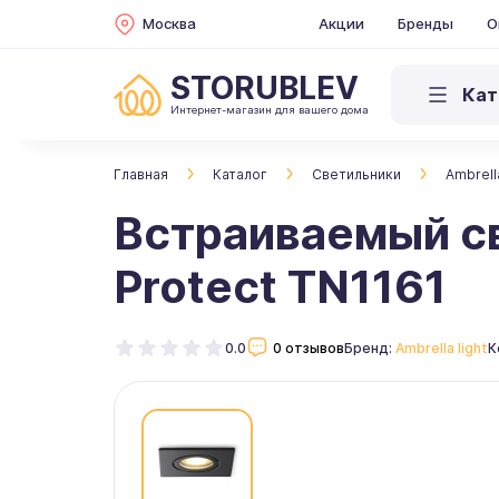
Москва
Акции
Бренды
О
STORUBLEV
Кат
Интернет-магазин для вашего дома
Главная
Каталог
Светильники
Ambrella
Встраиваемый све
Protect TN1161
0.0
0 отзывов
Бренд:
Ambrella light
К