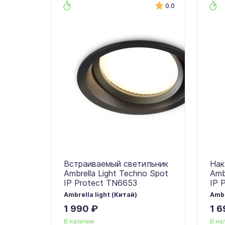
0.0
Встраиваемый светильник
Нак
Ambrella Light Techno Spot
Amb
IP Protect TN6653
IP 
Ambrella light (Китай)
Ambr
1 990 ₽
1 6
В наличии
В на