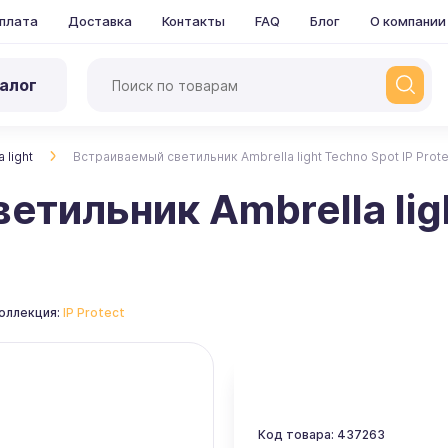
плата
Доставка
Контакты
FAQ
Блог
О компании
алог
 light
Встраиваемый светильник Ambrella light Techno Spot IP Prote
тильник Ambrella ligh
оллекция:
IP Protect
Код товара: 437263