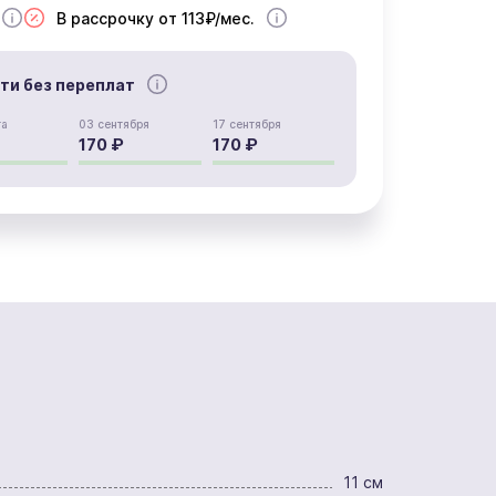
В рассрочку от 113₽/мес.
сти без переплат
та
03 сентября
17 сентября
170 ₽
170 ₽
11 см