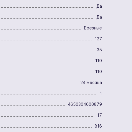
Да
Да
Врезные
127
35
110
110
24 месяца
1
4650304600879
17
816