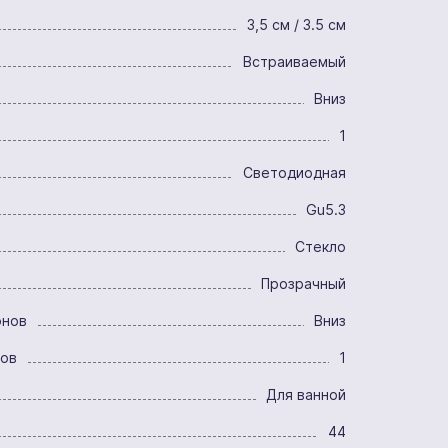
3,5 см / 3.5 см
Встраиваемый
Вниз
1
Светодиодная
Gu5.3
Стекло
Прозрачный
онов
Вниз
ров
1
Для ванной
44