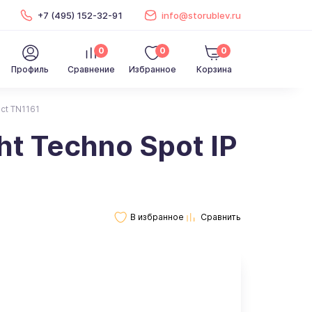
+7 (495) 152-32-91
info@storublev.ru
0
0
0
Профиль
Сравнение
Избранное
Корзина
ct TN1161
t Techno Spot IP