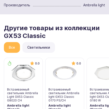
Производитель
Ambrella light
Другие товары из коллекции
GX53 Classic
Все
Светильники
0.0
0.0
Встраиваемый
Встраиваемый
Встраиваем
светильник Ambrella
светильник Ambrella
светильник 
Light GX53 Classic
light GX53 Classic
light GX53 Cl
G8020 CH
G170 PS/CH
G180 W
Ambrella light
Ambrella light
Ambrella lig