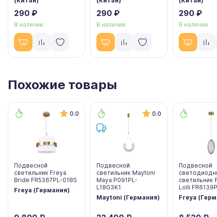
(Китай)
(Китай)
(Китай)
290 ₽
290 ₽
290 ₽
В наличии
В наличии
В наличии
Похожие товары
0.0
0.0
Подвесной
Подвесной
Подвесной
светильник Freya
светильник Maytoni
светодиодн
Bride FR5367PL-01BS
Maya P091PL-
светильник 
L18G3K1
Lolli FR6139
Freya (Германия)
Maytoni (Германия)
Freya (Гер