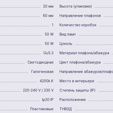
20 мм
Высота (упаковки)
60 мм
Направление плафонов
1
Количество коробок
50 W
Вид ламп
50 W
Цоколь
Gu5.3
Материал плафона/абажура
Светодиодная
Цвет плафона/абажура
Галогеновая
Направление абажуров/плаф
4200k K
Место в интерьере
220-240 V / 230 V
Степень защиты (IP)
Ip20 IP
Расположение
Пластиковые
ТНВЭД