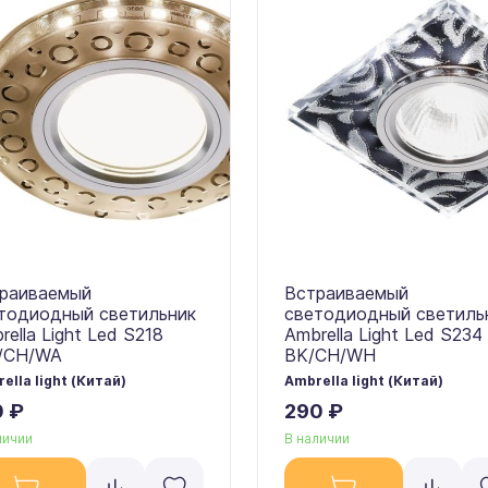
раиваемый
Встраиваемый
тодиодный светильник
светодиодный светиль
rella Light Led S218
Ambrella Light Led S234
/CH/WA
BK/CH/WH
ella light (Китай)
Ambrella light (Китай)
0 ₽
290 ₽
личии
В наличии