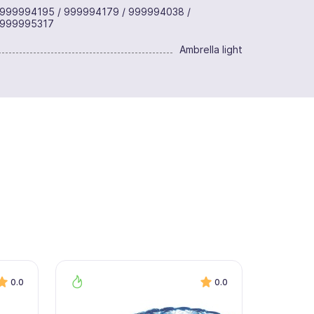
 999994195 / 999994179 / 999994038 /
 999995317
Ambrella light
0.0
0.0