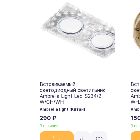
Встраиваемый
Вст
светодиодный светильник
све
Ambrella Light Led S234/2
Amb
W/CH/WH
WH
Ambrella light (Китай)
Ambr
290 ₽
15
В наличии
В на