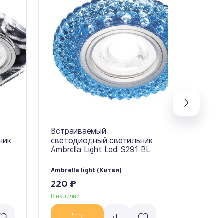
Встраиваемый
Встра
ник
светодиодный светильник
свето
Ambrella Light Led S291 BL
Ambrel
WH/CH
Ambrella light (Китай)
Ambrell
220 ₽
290 
В наличии
В налич