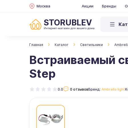
Москва
Акции
Бренды
О
STORUBLEV
Кат
Интернет-магазин для вашего дома
Главная
Каталог
Светильники
Ambrella
Встраиваемый све
Step
0.0
0 отзывов
Бренд:
Ambrella light
К