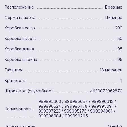
Расположение
Врезные
Форма плафона
Цилиндр
Коробка вес гр
200
Коробка высота
50
Коробка длина
95
Коробка ширина
95
Гарантия
18 месяцев
Кратность
1
Штрих-код (служебное)
4630073062870
999995603 / 999995687 / 999996613 /
999996624 / 999996478 / 999995091 /
Популярность
999997223 / 999995273 / 999994961 /
999998984 / 999996765
Производитель
Omnilux