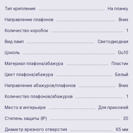
Тип крепления
На планку
Направление плафонов
Вниз
Количество коробок
1
Вид ламп
Светодиодная
Цоколь
Gu10
Материал плафона/абажура
Пластик
Цвет плафона/абажура
Белый
Направление абажуров/плафонов
Вниз
Количество плафонов/абажуров
1
Место в интерьере
Для прихожей
Степень защиты (IP)
20
Диаметр врезного отверстия
65 мм