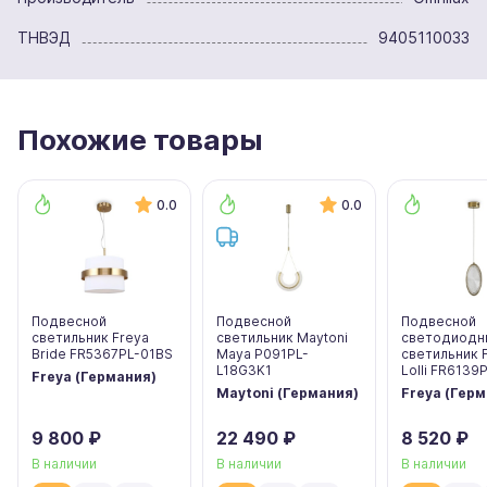
ТНВЭД
9405110033
Похожие товары
0.0
0.0
Подвесной
Подвесной
Подвесной
светильник Freya
светильник Maytoni
светодиодн
Bride FR5367PL-01BS
Maya P091PL-
светильник 
L18G3K1
Lolli FR6139
Freya (Германия)
Maytoni (Германия)
Freya (Гер
9 800 ₽
22 490 ₽
8 520 ₽
В наличии
В наличии
В наличии