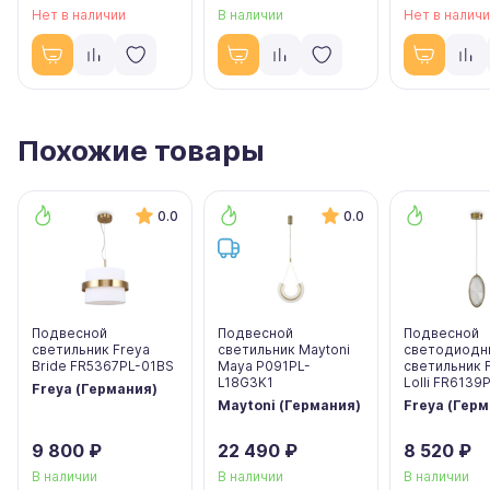
Нет в наличии
В наличии
Нет в налич
Похожие товары
0.0
0.0
Подвесной
Подвесной
Подвесной
светильник Freya
светильник Maytoni
светодиодн
Bride FR5367PL-01BS
Maya P091PL-
светильник 
L18G3K1
Lolli FR6139
Freya (Германия)
Maytoni (Германия)
Freya (Гер
9 800 ₽
22 490 ₽
8 520 ₽
В наличии
В наличии
В наличии