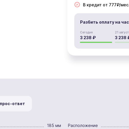
В кредит от 777₽/мес
Разбить оплату на ча
Сегодня
21 август
3 238 ₽
3 238 
прос-ответ
185 мм
Расположение