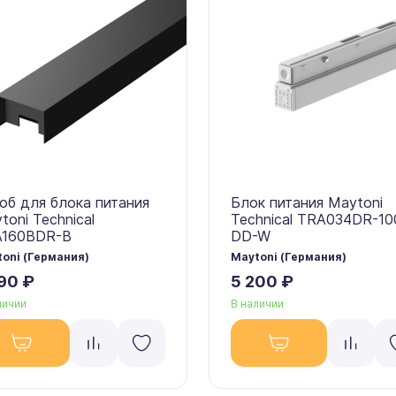
об для блока питания
Блок питания Maytoni
toni Technical
Technical TRA034DR-1
A160BDR-B
DD-W
oni (Германия)
Maytoni (Германия)
90 ₽
5 200 ₽
личии
В наличии