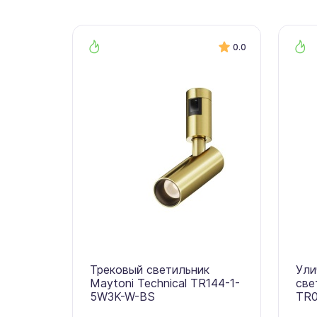
0.0
Трековый светильник
Ули
Maytoni Technical TR144-1-
све
5W3K-W-BS
TR0