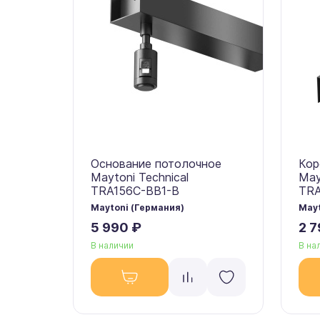
Основание потолочное
Кор
Maytoni Technical
May
TRA156C-BB1-B
TR
Maytoni (Германия)
Mayt
5 990 ₽
2 7
В наличии
В на