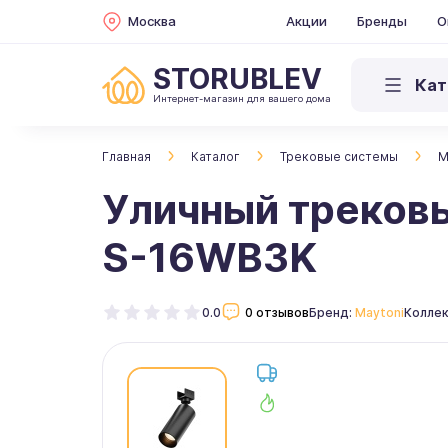
Москва
Акции
Бренды
О
STORUBLEV
Кат
Интернет-магазин для вашего дома
Главная
Каталог
Трековые системы
M
Уличный трековы
S-16WB3K
0.0
0 отзывов
Бренд:
Maytoni
Коллек