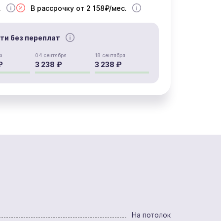
.
В рассрочку от 2 158₽/мес.
сти без переплат
а
04 сентября
18 сентября
₽
3 238 ₽
3 238 ₽
На потолок