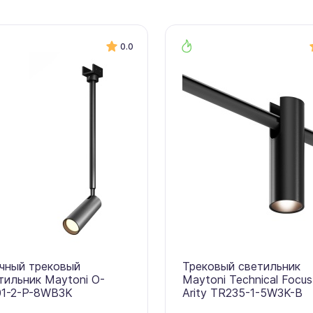
0.0
чный трековый
Трековый светильник
тильник Maytoni O-
Maytoni Technical Focus
1-2-P-8WB3K
Arity TR235-1-5W3K-B