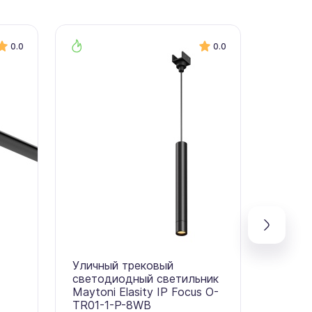
0.0
0.0
Уличный трековый
Треко
светодиодный светильник
Mayton
Maytoni Elasity IP Focus O-
TR020
TR01-1-P-8WB