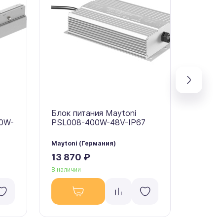
Блок питания Maytoni
Блок п
00W-
PSL008-400W-48V-IP67
PSL00
Maytoni (Германия)
Maytoni
13 870 ₽
7 960
В наличии
В налич