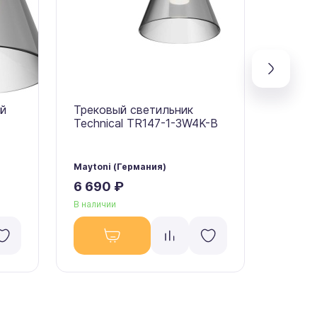
й
Трековый светильник
Треко
Technical TR147-1-3W4K-B
светил
Bianc
Maytoni (Германия)
Maytoni
6 690 ₽
6 790
В наличии
В налич