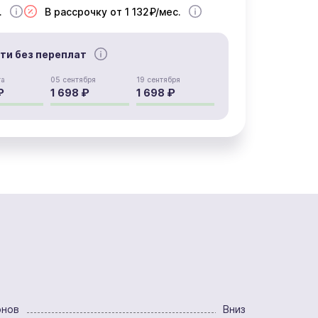
.
В рассрочку от 1 132₽/мес.
сти без переплат
та
05 сентября
19 сентября
₽
1 698 ₽
1 698 ₽
онов
Вниз