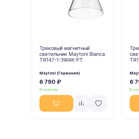
Трековый магнитный
Тре
светильник Maytoni Bianca
све
TR147-1-3W4K-PT
TR1
Maytoni (Германия)
Mayt
6 790 ₽
6 7
В наличии
В на