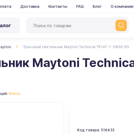
плата
Доставка
Контакты
FAQ
Блог
О компании
алог
aytoni
Трековый светильник Maytoni Technical TR147-1-3W3K-BS
ьник Maytoni Technic
ция:
Bianca
Код товара: 516432