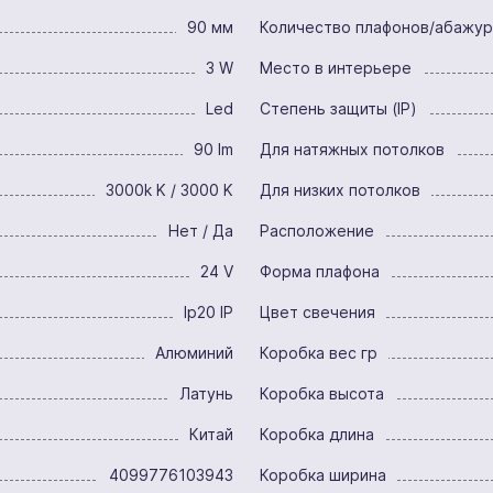
90 мм
Количество плафонов/абажу
3 W
Место в интерьере
Led
Степень защиты (IP)
90 lm
Для натяжных потолков
3000k K / 3000 K
Для низких потолков
Нет / Да
Расположение
24 V
Форма плафона
Ip20 IP
Цвет свечения
Алюминий
Коробка вес гр
Латунь
Коробка высота
Китай
Коробка длина
4099776103943
Коробка ширина