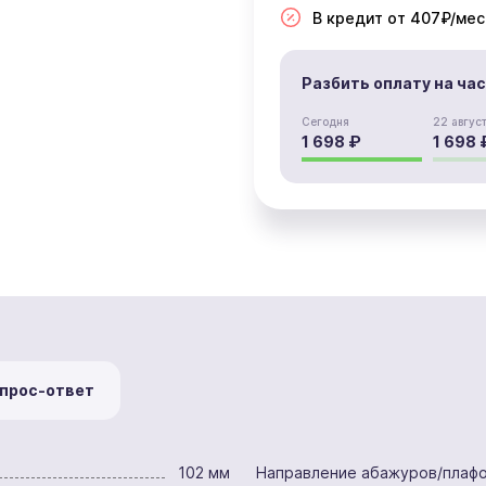
В кредит от 407₽/мес
Разбить оплату на ча
Сегодня
22 авгус
1 698 ₽
1 698 
прос-ответ
102 мм
Направление абажуров/плаф