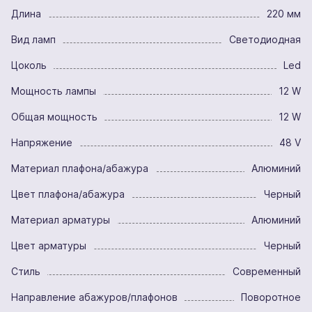
Длина
220 мм
Вид ламп
Светодиодная
Цоколь
Led
Мощность лампы
12 W
Общая мощность
12 W
Напряжение
48 V
Материал плафона/абажура
Алюминий
Цвет плафона/абажура
Черный
Материал арматуры
Алюминий
Цвет арматуры
Черный
Стиль
Современный
Направление абажуров/плафонов
Поворотное