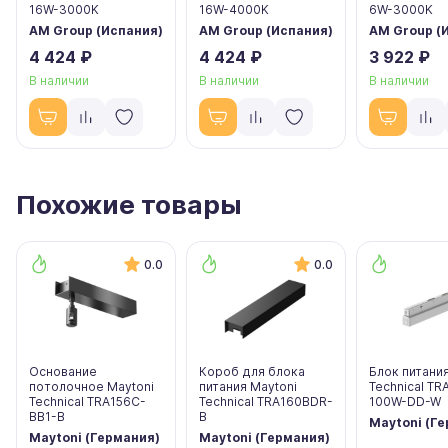
16W-3000K
16W-4000K
6W-3000K
AM Group (Испания)
AM Group (Испания)
AM Group (
4 424 ₽
4 424 ₽
3 922 ₽
В наличии
В наличии
В наличии
Похожие товары
0.0
0.0
Основание
Короб для блока
Блок питания
потолочное Maytoni
питания Maytoni
Technical T
Technical TRA156C-
Technical TRA160BDR-
100W-DD-W
BB1-B
B
Maytoni (Г
Maytoni (Германия)
Maytoni (Германия)