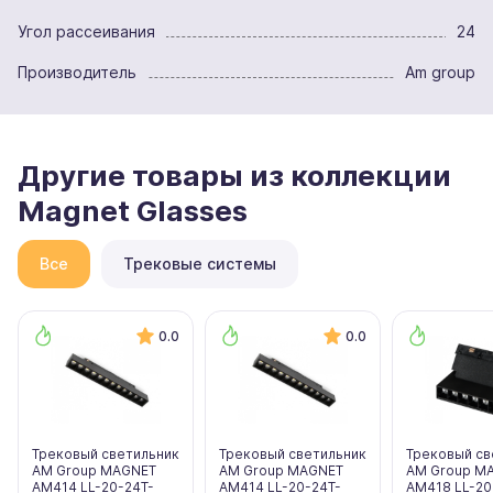
Угол рассеивания
24
Производитель
Am group
Другие товары из коллекции
Magnet Glasses
Все
Трековые системы
0.0
0.0
Трековый светильник
Трековый светильник
Трековый св
AM Group MAGNET
AM Group MAGNET
AM Group M
AM414 LL-20-24T-
AM414 LL-20-24T-
AM418 LL-20