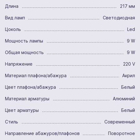
Длина
217 мм
Вид ламп
Светодиодная
Цоколь
Led
Мощность лампы
9 W
Общая мощность
9 W
Напряжение
220 V
Материал плафона/абажура
Акрил
Цвет плафона/абажура
Белый
Материал арматуры
Алюминий
Цвет арматуры
Белый
Стиль
Современный
Направление абажуров/плафонов
Поворотное