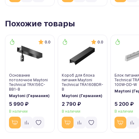
Похожие товары
0.0
0.0
Основание
Короб для блока
Блок питания
потолочное Maytoni
питания Maytoni
Technical T
Technical TRA156C-
Technical TRA160BDR-
100W-DD-W
BB1-B
B
Maytoni (Г
Maytoni (Германия)
Maytoni (Германия)
5 990 ₽
2 790 ₽
5 200 ₽
В наличии
В наличии
В наличии