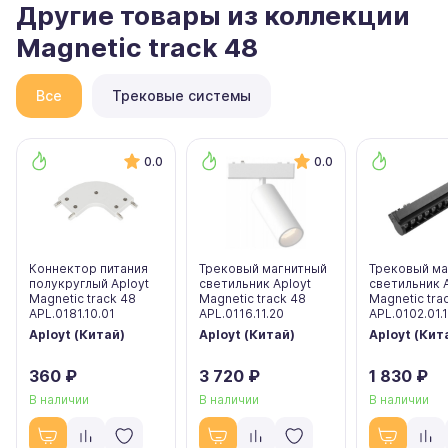
Другие товары из коллекции
Magnetic track 48
Все
Трековые системы
0.0
0.0
Коннектор питания
Трековый магнитный
Трековый ма
полукруглый Aployt
светильник Aployt
светильник 
Magnetic track 48
Magnetic track 48
Magnetic tra
APL.0181.10.01
APL.0116.11.20
APL.0102.01.
Aployt (Китай)
Aployt (Китай)
Aployt (Кит
360 ₽
3 720 ₽
1 830 ₽
В наличии
В наличии
В наличии