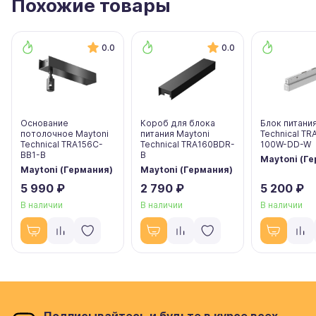
Похожие товары
0.0
0.0
Основание
Короб для блока
Блок питания
потолочное Maytoni
питания Maytoni
Technical T
Technical TRA156C-
Technical TRA160BDR-
100W-DD-W
BB1-B
B
Maytoni (Г
Maytoni (Германия)
Maytoni (Германия)
5 990 ₽
2 790 ₽
5 200 ₽
В наличии
В наличии
В наличии