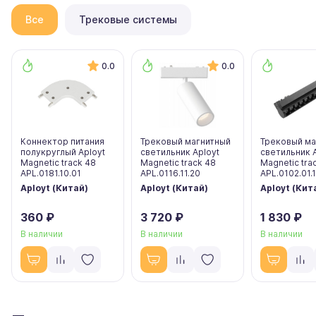
Все
Трековые системы
0.0
0.0
Коннектор питания
Трековый магнитный
Трековый ма
полукруглый Aployt
светильник Aployt
светильник 
Magnetic track 48
Magnetic track 48
Magnetic tra
APL.0181.10.01
APL.0116.11.20
APL.0102.01.
Aployt (Китай)
Aployt (Китай)
Aployt (Кит
360 ₽
3 720 ₽
1 830 ₽
В наличии
В наличии
В наличии