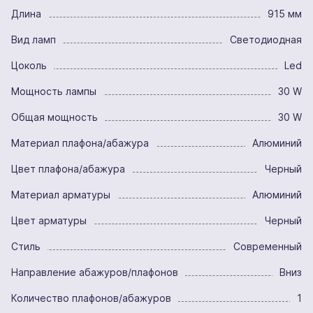
Длина
915 мм
Вид ламп
Светодиодная
Цоколь
Led
Мощность лампы
30 W
Общая мощность
30 W
Материал плафона/абажура
Алюминий
Цвет плафона/абажура
Черный
Материал арматуры
Алюминий
Цвет арматуры
Черный
Стиль
Современный
Направление абажуров/плафонов
Вниз
Количество плафонов/абажуров
1