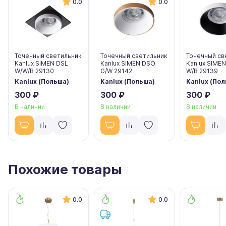
0.0
0.0
Точечный светильник
Точечный светильник
Точечный св
Kanlux SIMEN DSL
Kanlux SIMEN DSO
Kanlux SIME
W/W/B 29130
G/W 29142
W/B 29139
Kanlux (Польша)
Kanlux (Польша)
Kanlux (По
300 ₽
300 ₽
300 ₽
В наличии
В наличии
В наличии
Похожие товары
0.0
0.0