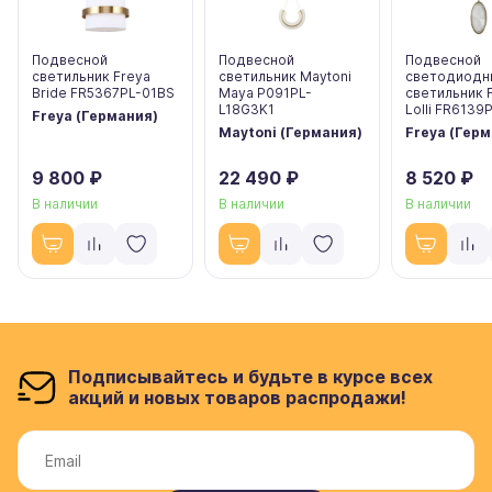
Подвесной
Подвесной
Подвесной
светильник Freya
светильник Maytoni
светодиодн
Bride FR5367PL-01BS
Maya P091PL-
светильник 
L18G3K1
Lolli FR6139
Freya (Германия)
Maytoni (Германия)
Freya (Гер
9 800 ₽
22 490 ₽
8 520 ₽
В наличии
В наличии
В наличии
Подписывайтесь и будьте в курсе всех
акций и новых товаров распродажи!