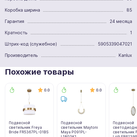
Коробка ширина
85
Гарантия
24 месяца
Кратность
1
Штрих-код (служебное)
5905339047021
Производитель
Kanlux
Похожие товары
0.0
0.0
Подвесной
Подвесной
Подвесной
светильник Freya
светильник Maytoni
светодиодн
Bride FR5367PL-01BS
Maya P091PL-
светильник 
L18G3K1
Lolli FR6139