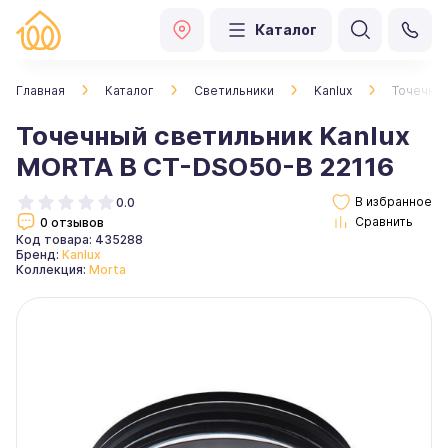
Каталог
Главная
Каталог
Светильники
Kanlux
Точечный
Точечный светильник Kanlux
MORTA B CT-DSO50-B 22116
0.0
0 отзывов
Код товара: 435288
Бренд:
Kanlux
Коллекция:
Morta