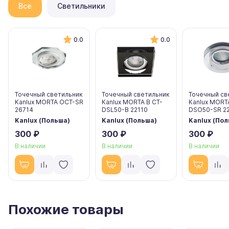
Все
Светильники
0.0
0.0
Точечный светильник
Точечный светильник
Точечный св
Kanlux MORTA OCT-SR
Kanlux MORTA B CT-
Kanlux MORT
26714
DSL50-B 22110
DSO50-SR 22
Kanlux (Польша)
Kanlux (Польша)
Kanlux (По
300 ₽
300 ₽
300 ₽
В наличии
В наличии
В наличии
Похожие товары