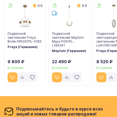
0.0
0.0
Подвесной
Подвесной
Подвесной
светильник Freya
светильник Maytoni
светодиодн
Bride FR5367PL-01BS
Maya P091PL-
светильник 
L18G3K1
Lolli FR6139
Freya (Германия)
Maytoni (Германия)
Freya (Гер
9 800 ₽
22 490 ₽
8 520 ₽
В наличии
В наличии
В наличии
Подписывайтесь и будьте в курсе всех
акций и новых товаров распродажи!