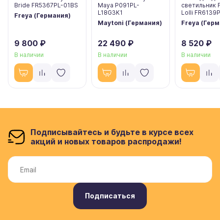
Bride FR5367PL-01BS
Maya P091PL-
светильник 
L18G3K1
Lolli FR6139
Freya (Германия)
Maytoni (Германия)
Freya (Гер
9 800 ₽
22 490 ₽
8 520 ₽
В наличии
В наличии
В наличии
Подписывайтесь и будьте в курсе всех
акций и новых товаров распродажи!
Подписаться