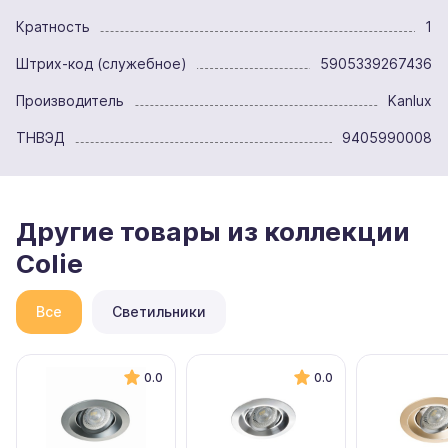
Кратность
1
Штрих-код (служебное)
5905339267436
Производитель
Kanlux
ТНВЭД
9405990008
Другие товары из коллекции
Colie
Все
Светильники
0.0
0.0