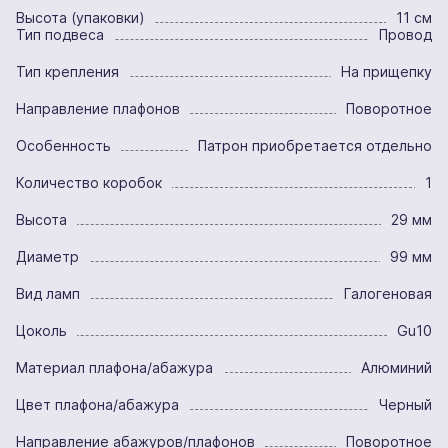
Высота (упаковки)
11 см
Тип подвеса
Провод
Тип крепления
На прищепку
Направление плафонов
Поворотное
Особенность
Патрон приобретается отдельно
Количество коробок
1
Высота
29 мм
Диаметр
99 мм
Вид ламп
Галогеновая
Цоколь
Gu10
Материал плафона/абажура
Алюминий
Цвет плафона/абажура
Черный
Направление абажуров/плафонов
Поворотное