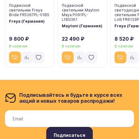
Подвесной
Подвесной
Подвесной
светильник Freya
светильник Maytoni
светодиодн
Bride FR5367PL-01BS
Maya P091PL-
светильник 
L18G3K1
Lolli FR6139
Freya (Германия)
Maytoni (Германия)
Freya (Гер
9 800 ₽
22 490 ₽
8 520 ₽
В наличии
В наличии
В наличии
Подписывайтесь и будьте в курсе всех
акций и новых товаров распродажи!
Подписаться