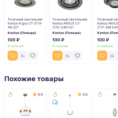
Точечный светильник
Точечный светильник
Точечный св
Kanlux Argus CT-2114-
Kanlux ARGUS CT-
Kanlux ARGU
AN 327
2115-C/M 331
2117-GM 340
Kanlux (Польша)
Kanlux (Польша)
Kanlux (По
100 ₽
100 ₽
100 ₽
В наличии
В наличии
В наличии
Похожие товары
0.0
0.0