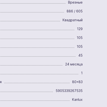
Врезные
886 / 605
Квадратный
129
105
105
45
24 месяца
1
я
80x83
5905339267535
Kanlux