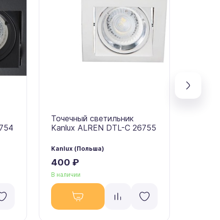
Точечный светильник
Точеч
6754
Kanlux ALREN DTL-C 26755
Kanlu
26756
Kanlux (Польша)
Kanlux 
400 ₽
100 ₽
В наличии
В налич