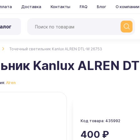
плата
Доставка
Контакты
FAQ
Блог
О компании
алог
Точечный светильник Kanlux ALREN DTL-W 26753
ьник Kanlux ALREN D
ия:
Alren
Код товара: 435992
400 ₽