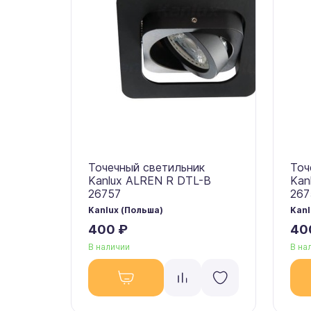
Точечный светильник
Точ
Kanlux ALREN R DTL-B
Kan
26757
267
Kanlux (Польша)
Kanl
400 ₽
40
В наличии
В на