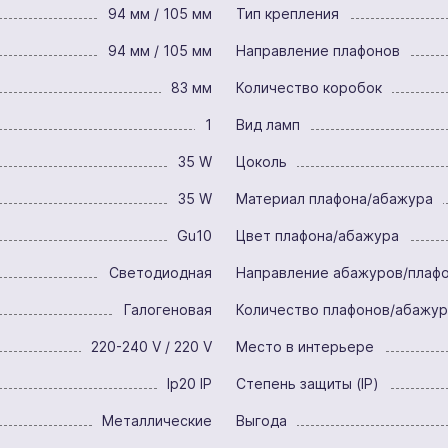
94 мм / 105 мм
Тип крепления
94 мм / 105 мм
Направление плафонов
83 мм
Количество коробок
1
Вид ламп
35 W
Цоколь
35 W
Материал плафона/абажура
Gu10
Цвет плафона/абажура
Светодиодная
Направление абажуров/плаф
Галогеновая
Количество плафонов/абажу
220-240 V / 220 V
Место в интерьере
Ip20 IP
Степень защиты (IP)
Металлические
Выгода