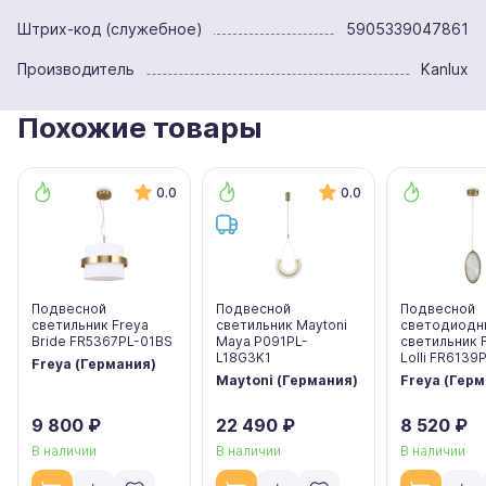
Штрих-код (служебное)
5905339047861
Производитель
Kanlux
Похожие товары
0.0
0.0
Подвесной
Подвесной
Подвесной
светильник Freya
светильник Maytoni
светодиодн
Bride FR5367PL-01BS
Maya P091PL-
светильник 
L18G3K1
Lolli FR6139
Freya (Германия)
Maytoni (Германия)
Freya (Гер
9 800 ₽
22 490 ₽
8 520 ₽
В наличии
В наличии
В наличии