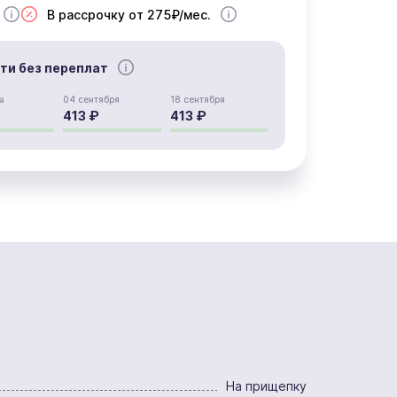
В рассрочку от 275₽/мес.
сти без переплат
а
04 сентября
18 сентября
413 ₽
413 ₽
На прищепку