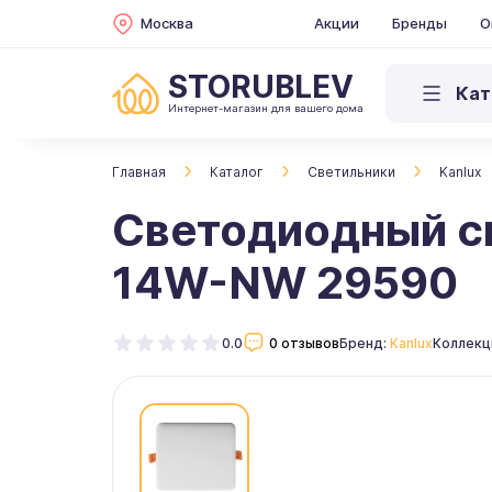
Москва
Акции
Бренды
О
STORUBLEV
Кат
Интернет-магазин для вашего дома
Главная
Каталог
Светильники
Kanlux
Светодиодный св
14W-NW 29590
0.0
0 отзывов
Бренд:
Kanlux
Коллекц