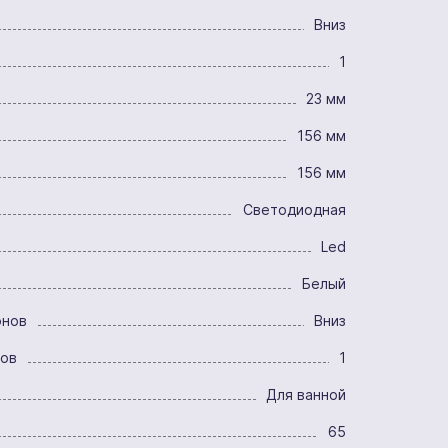
Вниз
1
23 мм
156 мм
156 мм
Светодиодная
Led
Белый
онов
Вниз
ров
1
Для ванной
65