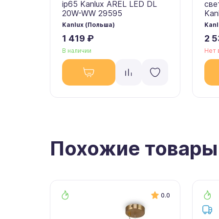
ip65 Kanlux AREL LED DL
све
20W-WW 29595
Kan
Kanlux (Польша)
Kanl
1 419 ₽
2 5
В наличии
Нет 
Похожие товары
0.0