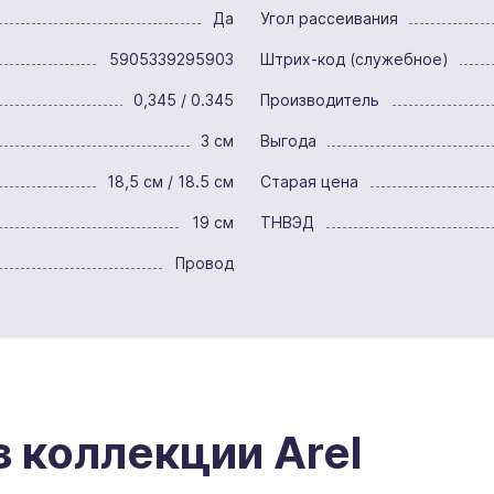
Да
Угол рассеивания
5905339295903
Штрих-код (служебное)
0,345 / 0.345
Производитель
3 см
Выгода
18,5 см / 18.5 см
Старая цена
19 см
ТНВЭД
Провод
з коллекции Arel