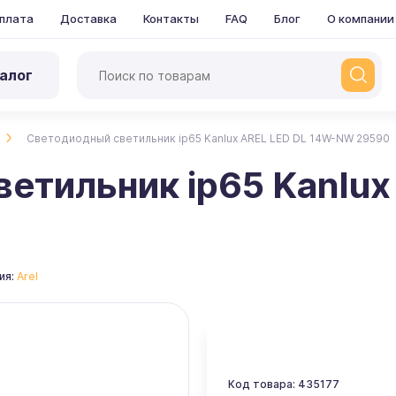
плата
Доставка
Контакты
FAQ
Блог
О компании
алог
Светодиодный светильник ip65 Kanlux AREL LED DL 14W-NW 29590
етильник ip65 Kanlux
ия:
Arel
Код товара: 435177