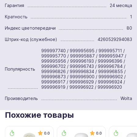
Гарантия
24 месяца
Кратность
1
Индекс цветопередачи
80
Штрих-код (служебное)
4260529294083
999997740 / 999995695 / 999995711 /
999995770 / 999995887 / 999995947 /
999995956 / 999996193 / 999996396 /
999996702 / 999996743 / 999996784 /
Популярность
999996826 / 999996834 / 999996855 /
999996873 / 999996900 / 999996902 /
999996917 / 999996929 / 999996924 /
999996919 / 999996922 / 999996920
Производитель
Wolta
Похожие товары
0.0
0.0