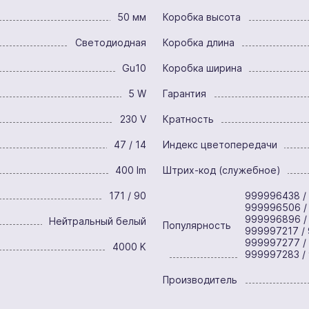
50 мм
Коробка высота
Светодиодная
Коробка длина
Gu10
Коробка ширина
5 W
Гарантия
230 V
Кратность
47 / 14
Индекс цветопередачи
400 lm
Штрих-код (служебное)
171 / 90
999996438 /
999996506 /
999996896 /
Нейтральный белый
Популярность
999997217 / 
999997277 /
4000 K
999997283 /
Производитель