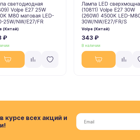
па светодиодная
Лампа LED сверхмощна
809) Volpe E27 25W
(10811) Volpe E27 30W
0K M80 матовая LED-
(260W) 4500K LED-M8
-25W/NW/E27/FR
30W/NW/E27/FR/S
e (Китай)
Volpe (Китай)
3 ₽
343 ₽
личии
В наличии
в курсе всех акций и
и!