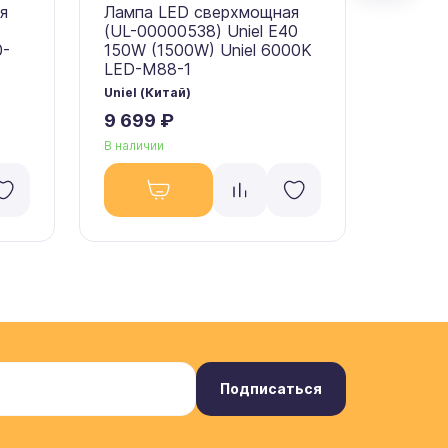
я
Лампа LED сверхмощная
Лампа
(UL-00000538) Uniel E40
(09508
0-
150W (1500W) Uniel 6000K
(1000W
LED-M88-1
M88-
Uniel (Китай)
Uniel (
9 699 ₽
6 908
В наличии
В налич
Подписаться