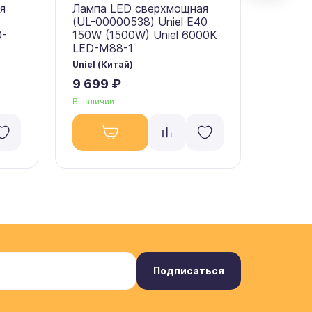
я
Лампа LED сверхмощная
Лампа
(UL-00000538) Uniel E40
(09508
0-
150W (1500W) Uniel 6000K
(1000W
LED-M88-1
M88-
Uniel (Китай)
Uniel (
9 699 ₽
6 908
В наличии
В налич
Подписаться