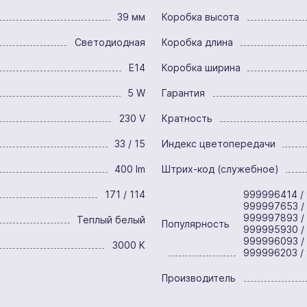
39 мм
Коробка высота
Светодиодная
Коробка длина
E14
Коробка ширина
5 W
Гарантия
230 V
Кратность
33 / 15
Индекс цветопередачи
400 lm
Штрих-код (служебное)
171 / 114
999996414 /
999997653 /
999997893 /
Теплый белый
Популярность
999995930 /
999996093 / 
3000 K
999996203 /
Производитель