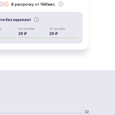
В рассрочку от 19₽/мес.
сти без переплат
а
04 сентября
18 сентября
29 ₽
29 ₽
22