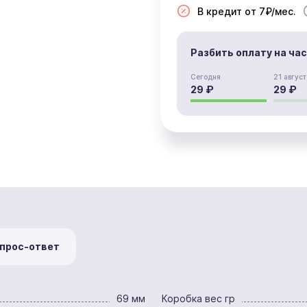
В кредит от 7₽/мес.
Разбить оплату на ча
Сегодня
21 август
29 ₽
29 ₽
прос-ответ
69 мм
Коробка вес гр