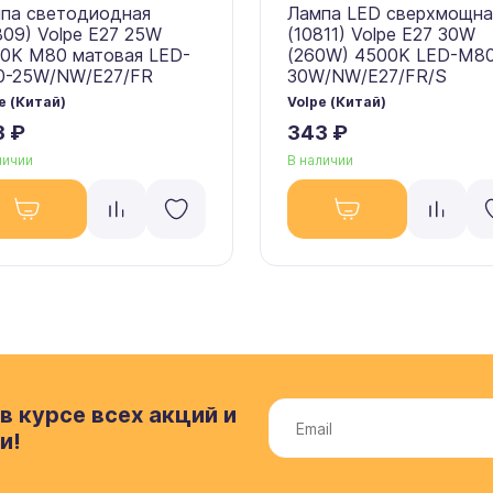
па светодиодная
Лампа LED сверхмощна
809) Volpe E27 25W
(10811) Volpe E27 30W
0K M80 матовая LED-
(260W) 4500K LED-M8
-25W/NW/E27/FR
30W/NW/E27/FR/S
e (Китай)
Volpe (Китай)
3 ₽
343 ₽
личии
В наличии
в курсе всех акций и
и!