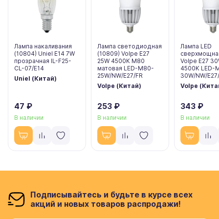
Лампа накаливания
Лампа светодиодная
Лампа LED
(10804) Uniel E14 7W
(10809) Volpe E27
сверхмощная
прозрачная IL-F25-
25W 4500K M80
Volpe E27 3
CL-07/E14
матовая LED-M80-
4500K LED-
25W/NW/E27/FR
30W/NW/E27/
Uniel (Китай)
Volpe (Китай)
Volpe (Кита
47 ₽
253 ₽
343 ₽
В наличии
В наличии
В наличии
Подписывайтесь и будьте в курсе всех
акций и новых товаров распродажи!