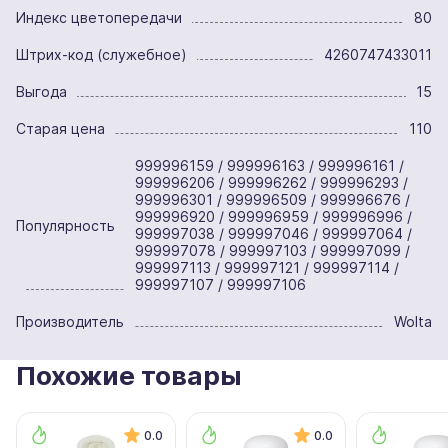
Индекс цветопередачи
80
Штрих-код (служебное)
4260747433011
Выгода
15
Старая цена
110
999996159 / 999996163 / 999996161 /
999996206 / 999996262 / 999996293 /
999996301 / 999996509 / 999996676 /
999996920 / 999996959 / 999996996 /
Популярность
999997038 / 999997046 / 999997064 /
999997078 / 999997103 / 999997099 /
999997113 / 999997121 / 999997114 /
999997107 / 999997106
Производитель
Wolta
Похожие товары
0.0
0.0