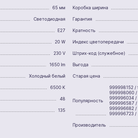
65 мм
Коробка ширина
Светодиодная
Гарантия
E27
Кратность
20 W
Индекс цветопередачи
230 V
Штрих-код (служебное)
1650 lm
Выгода
Холодный белый
Старая цена
6500 K
999998152 / 
999998060 /
999996034 /
48
Популярность
999996587 /
999996682 /
135
999996723 /
Производитель