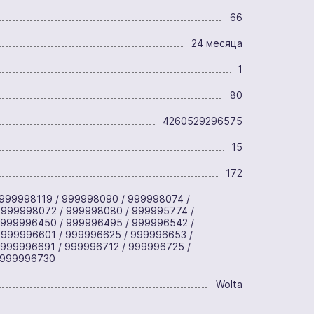
66
24 месяца
1
80
4260529296575
15
172
999998119 / 999998090 / 999998074 /
 999998072 / 999998080 / 999995774 /
 999996450 / 999996495 / 999996542 /
 999996601 / 999996625 / 999996653 /
 999996691 / 999996712 / 999996725 /
 999996730
Wolta