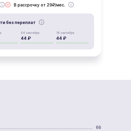
В рассрочку от 29₽/мес.
сти без переплат
а
04 сентября
18 сентября
44 ₽
44 ₽
66