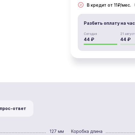
В кредит от 11₽/мес.
Разбить оплату на ча
Сегодня
21 август
44 ₽
44 ₽
прос-ответ
127 мм
Коробка длина