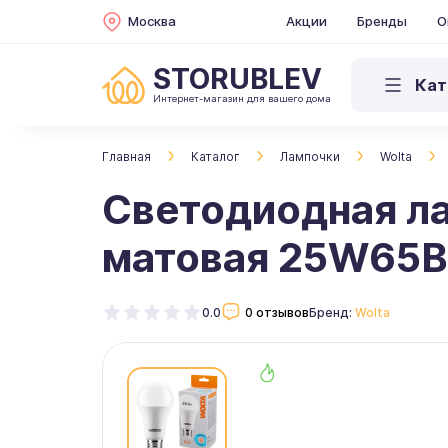
Москва
Акции
Бренды
О
STORUBLEV
Кат
Интернет-магазин для вашего дома
Главная
Каталог
Лампочки
Wolta
Светодиодная л
матовая 25W65
0.0
0 отзывов
Бренд:
Wolta