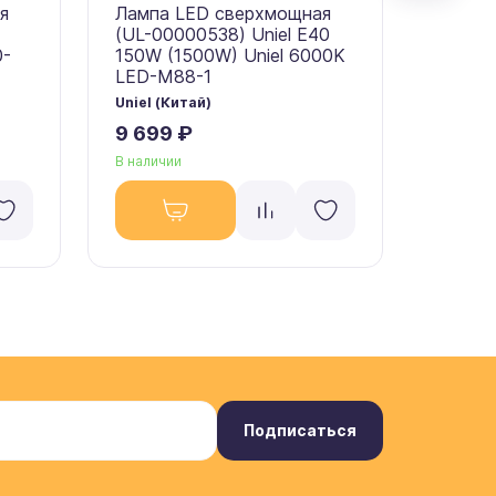
я
Лампа LED сверхмощная
Лампа
(UL-00000538) Uniel E40
(09508
0-
150W (1500W) Uniel 6000K
(1000W
LED-M88-1
M88-
Uniel (Китай)
Uniel (
9 699 ₽
6 908
В наличии
В налич
Подписаться