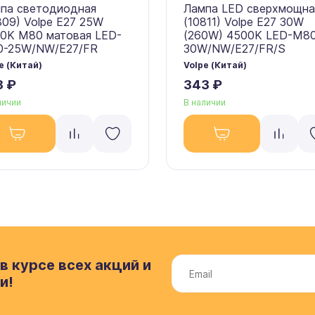
па светодиодная
Лампа LED сверхмощна
809) Volpe E27 25W
(10811) Volpe E27 30W
0K M80 матовая LED-
(260W) 4500K LED-M8
-25W/NW/E27/FR
30W/NW/E27/FR/S
e (Китай)
Volpe (Китай)
3 ₽
343 ₽
личии
В наличии
в курсе всех акций и
и!