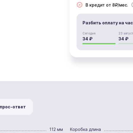
В кредит от 8₽/мес.
Разбить оплату на ча
Сегодня
23 авгус
34 ₽
34 ₽
прос-ответ
112 мм
Коробка длина