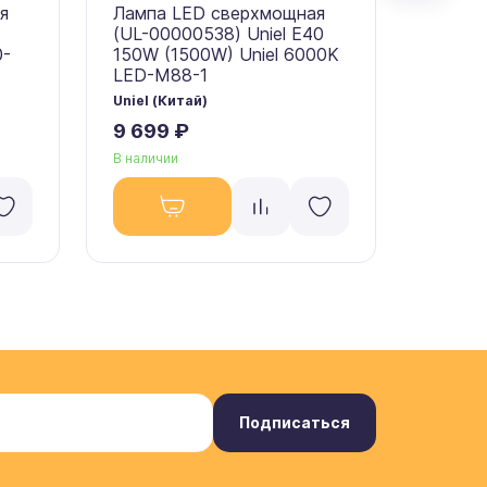
я
Лампа LED сверхмощная
Лампа
(UL-00000538) Uniel E40
(09508
0-
150W (1500W) Uniel 6000K
(1000W
LED-M88-1
M88-
Uniel (Китай)
Uniel (
9 699 ₽
6 908
В наличии
В налич
Подписаться