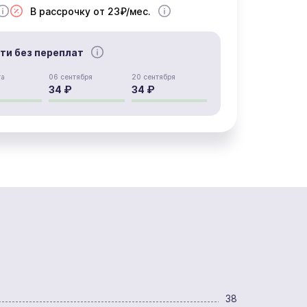
В рассрочку от 23₽/мес.
сти без переплат
та
06 сентября
20 сентября
34 ₽
34 ₽
38