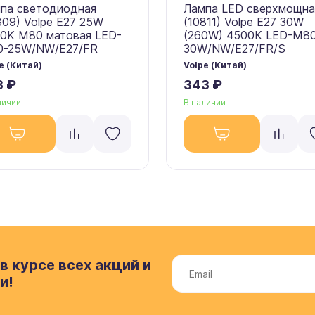
па светодиодная
Лампа LED сверхмощна
809) Volpe E27 25W
(10811) Volpe E27 30W
0K M80 матовая LED-
(260W) 4500K LED-M8
-25W/NW/E27/FR
30W/NW/E27/FR/S
e (Китай)
Volpe (Китай)
3 ₽
343 ₽
личии
В наличии
в курсе всех акций и
и!