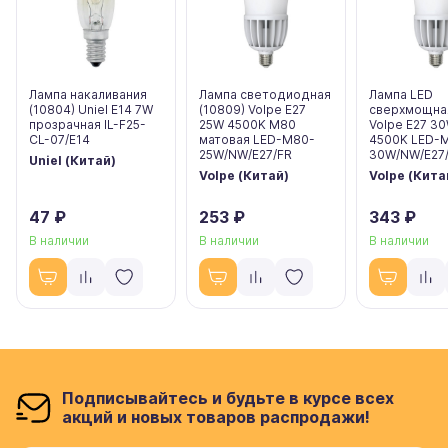
Лампа накаливания
Лампа светодиодная
Лампа LED
(10804) Uniel E14 7W
(10809) Volpe E27
сверхмощная
прозрачная IL-F25-
25W 4500K M80
Volpe E27 3
CL-07/E14
матовая LED-M80-
4500K LED-
25W/NW/E27/FR
30W/NW/E27/
Uniel (Китай)
Volpe (Китай)
Volpe (Кита
47 ₽
253 ₽
343 ₽
В наличии
В наличии
В наличии
Подписывайтесь и будьте в курсе всех
акций и новых товаров распродажи!