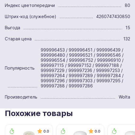
Индекс цветопередачи
80
Штрих-код (служебное)
4260747430850
Выгода
15
Старая цена
132
999996453 / 999996451 / 999996439 /
999996480 / 999996521 / 999996546 /
999996554 / 999996752 / 999996910 /
999997115 / 999997152 / 999997188 /
Популярность
999997229 / 999997236 / 999997253 /
999997264 / 999997289 / 999997284 /
999997296 / 999997303 / 999997295 /
999997288 / 999997286
Производитель
Wolta
Похожие товары
0.0
0.0