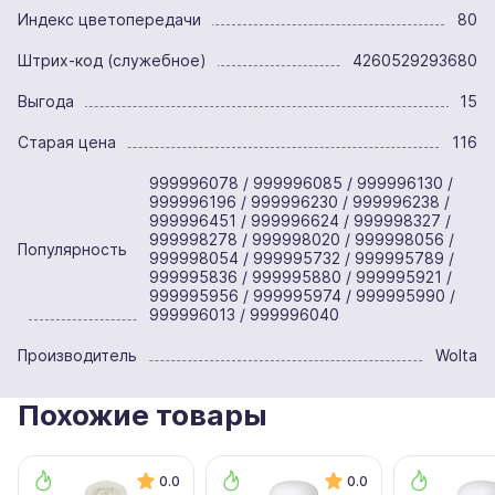
Индекс цветопередачи
80
Штрих-код (служебное)
4260529293680
Выгода
15
Старая цена
116
999996078 / 999996085 / 999996130 /
999996196 / 999996230 / 999996238 /
999996451 / 999996624 / 999998327 /
999998278 / 999998020 / 999998056 /
Популярность
999998054 / 999995732 / 999995789 /
999995836 / 999995880 / 999995921 /
999995956 / 999995974 / 999995990 /
999996013 / 999996040
Производитель
Wolta
Похожие товары
0.0
0.0