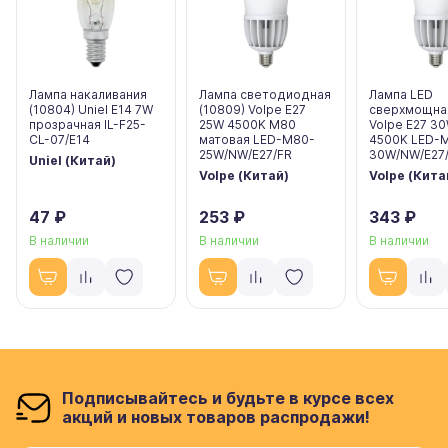
Лампа накаливания
Лампа светодиодная
Лампа LED
(10804) Uniel E14 7W
(10809) Volpe E27
сверхмощная
прозрачная IL-F25-
25W 4500K M80
Volpe E27 3
CL-07/E14
матовая LED-M80-
4500K LED-
25W/NW/E27/FR
30W/NW/E27/
Uniel (Китай)
Volpe (Китай)
Volpe (Кита
47 ₽
253 ₽
343 ₽
В наличии
В наличии
В наличии
Подписывайтесь и будьте в курсе всех
акций и новых товаров распродажи!