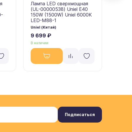
я
Лампа LED сверхмощная
Лампа
(UL-00000538) Uniel E40
(09508
0-
150W (1500W) Uniel 6000K
(1000W
LED-M88-1
M88-
Uniel (Китай)
Uniel (
9 699 ₽
6 908
В наличии
В налич
Подписаться