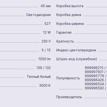
45 мм
Коробка высота
Светодиодная
Коробка длина
E27
Коробка ширина
12 W
Гарантия
230 V
Кратность
5 / 15
Индекс цветопередачи
1050 lm
Штрих-код (служебное)
139 / 132
999996215 / 
999997931 /
999995776 /
Теплый белый
Популярность
999996426 /
999996534 /
3000 K
999996592 /
Производитель