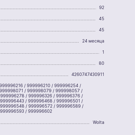
92
45
45
24 месяца
1
80
4260747430911
999996216 / 999996210 / 999996254 /
 999998071 / 999998079 / 999998057 /
 999996278 / 999996326 / 999996376 /
 999996443 / 999996468 / 999996501 /
 999996548 / 999996572 / 999996589 /
 999996593 / 999996602
Wolta