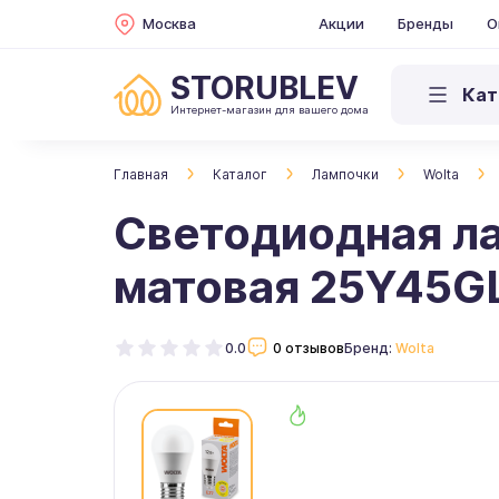
Москва
Акции
Бренды
О
STORUBLEV
Кат
Интернет-магазин для вашего дома
Главная
Каталог
Лампочки
Wolta
Светодиодная л
матовая 25Y45G
0.0
0 отзывов
Бренд:
Wolta