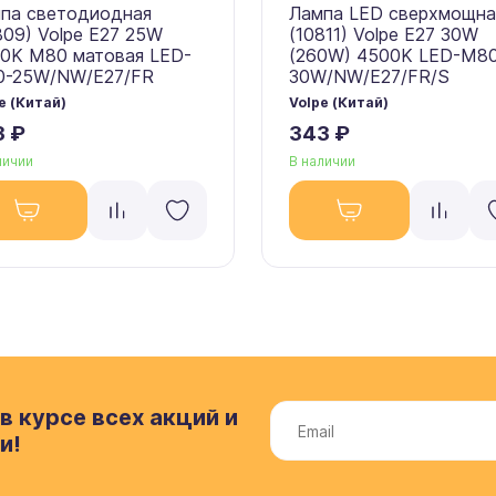
па светодиодная
Лампа LED сверхмощна
809) Volpe E27 25W
(10811) Volpe E27 30W
0K M80 матовая LED-
(260W) 4500K LED-M8
-25W/NW/E27/FR
30W/NW/E27/FR/S
e (Китай)
Volpe (Китай)
3 ₽
343 ₽
личии
В наличии
в курсе всех акций и
и!