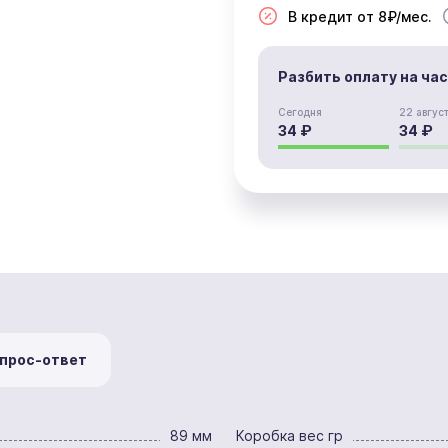
В кредит от 8₽/мес.
Разбить оплату на ча
Сегодня
22 авгус
34 ₽
34 ₽
прос-ответ
89 мм
Коробка вес гр