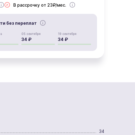
В рассрочку от 23₽/мес.
сти без переплат
та
05 сентября
19 сентября
34 ₽
34 ₽
34