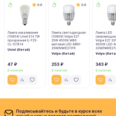
0.0
0.0
Лампа накаливания
Лампа светодиодная
Лампа LED
(10804) Uniel E14 7W
(10809) Volpe E27
сверхмощная
прозрачная IL-F25-
25W 4500K M80
Volpe E27 3
CL-07/E14
матовая LED-M80-
4500K LED-
25W/NW/E27/FR
30W/NW/E27/
Uniel (Китай)
Volpe (Китай)
Volpe (Кита
47 ₽
253 ₽
343 ₽
В наличии
В наличии
В наличии
Подписывайтесь и будьте в курсе всех