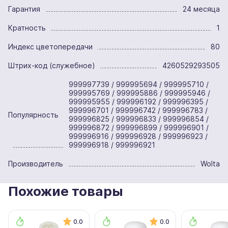
Гарантия
24 месяца
Кратность
1
Индекс цветопередачи
80
Штрих-код (служебное)
4260529293505
999997739 / 999995694 / 999995710 /
999995769 / 999995886 / 999995946 /
999995955 / 999996192 / 999996395 /
999996701 / 999996742 / 999996783 /
Популярность
999996825 / 999996833 / 999996854 /
999996872 / 999996899 / 999996901 /
999996916 / 999996928 / 999996923 /
999996918 / 999996921
Производитель
Wolta
Похожие товары
0.0
0.0