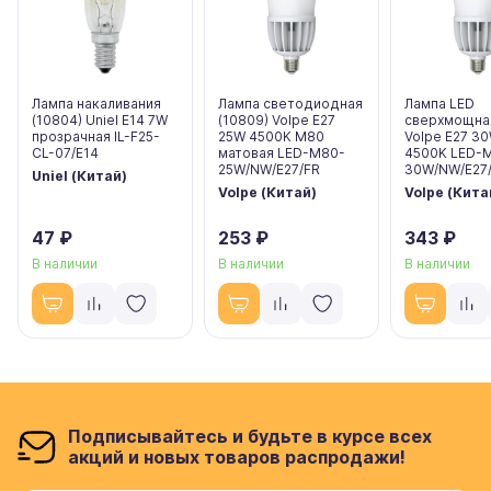
Лампа накаливания
Лампа светодиодная
Лампа LED
(10804) Uniel E14 7W
(10809) Volpe E27
сверхмощная
прозрачная IL-F25-
25W 4500K M80
Volpe E27 3
CL-07/E14
матовая LED-M80-
4500K LED-
25W/NW/E27/FR
30W/NW/E27/
Uniel (Китай)
Volpe (Китай)
Volpe (Кита
47 ₽
253 ₽
343 ₽
В наличии
В наличии
В наличии
Подписывайтесь и будьте в курсе всех
акций и новых товаров распродажи!