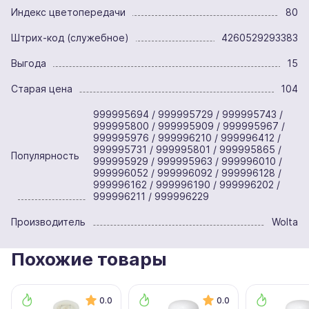
Индекс цветопередачи
80
Штрих-код (служебное)
4260529293383
Выгода
15
Старая цена
104
999995694 / 999995729 / 999995743 /
999995800 / 999995909 / 999995967 /
999995976 / 999996210 / 999996412 /
999995731 / 999995801 / 999995865 /
Популярность
999995929 / 999995963 / 999996010 /
999996052 / 999996092 / 999996128 /
999996162 / 999996190 / 999996202 /
999996211 / 999996229
Производитель
Wolta
Похожие товары
0.0
0.0