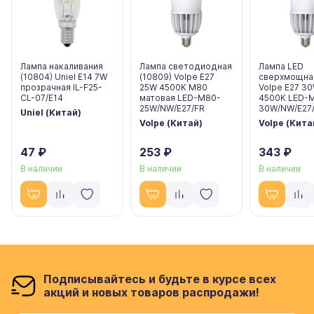
Лампа накаливания
Лампа светодиодная
Лампа LED
(10804) Uniel E14 7W
(10809) Volpe E27
сверхмощная
прозрачная IL-F25-
25W 4500K M80
Volpe E27 3
CL-07/E14
матовая LED-M80-
4500K LED-
25W/NW/E27/FR
30W/NW/E27/
Uniel (Китай)
Volpe (Китай)
Volpe (Кита
47 ₽
253 ₽
343 ₽
В наличии
В наличии
В наличии
Подписывайтесь и будьте в курсе всех
акций и новых товаров распродажи!