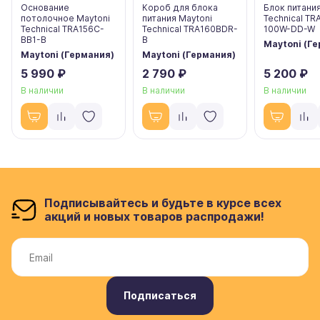
Основание
Короб для блока
Блок питания
потолочное Maytoni
питания Maytoni
Technical T
Technical TRA156C-
Technical TRA160BDR-
100W-DD-W
BB1-B
B
Maytoni (Г
Maytoni (Германия)
Maytoni (Германия)
5 990 ₽
2 790 ₽
5 200 ₽
В наличии
В наличии
В наличии
Подписывайтесь и будьте в курсе всех
акций и новых товаров распродажи!
Подписаться