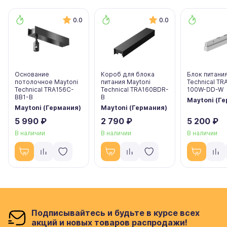
0.0
0.0
Основание
Короб для блока
Блок питания
потолочное Maytoni
питания Maytoni
Technical T
Technical TRA156C-
Technical TRA160BDR-
100W-DD-W
BB1-B
B
Maytoni (Г
Maytoni (Германия)
Maytoni (Германия)
5 990 ₽
2 790 ₽
5 200 ₽
В наличии
В наличии
В наличии
Подписывайтесь и будьте в курсе всех
акций и новых товаров распродажи!