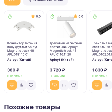
0.0
0.0
Коннектор питания
Трековый магнитный
Трековый ма
полукруглый Aployt
светильник Aployt
светильник 
Magnetic track 48
Magnetic track 48
Magnetic tra
APL.0181.10.01
APL.0116.11.20
APL.0102.01.
Aployt (Китай)
Aployt (Китай)
Aployt (Кит
360 ₽
3 720 ₽
1 830 ₽
В наличии
В наличии
В наличии
Похожие товары